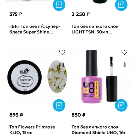
375 ₽
2 250 ₽
«BF» Топ без л/с супер-
Топ без липкого слоя
блеск Super Shine
LIGHT TSN, 50мл
Thermo Blue Monami,
(бутылка)
8мл
893 ₽
850 ₽
Топ Flowers Primrose
Топ без липкого слоя
KLIO, 15мл
Diamond Shield UNO, 16г