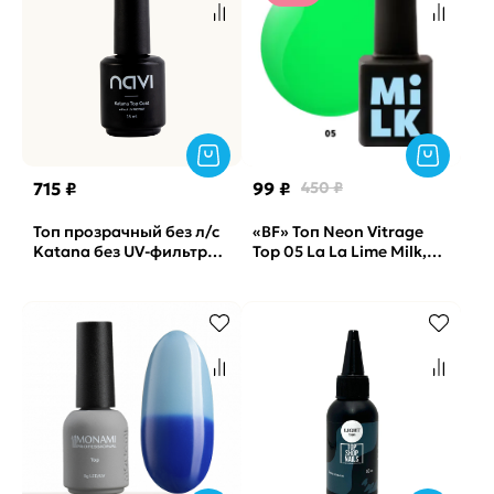
715 ₽
99 ₽
450 ₽
Топ прозрачный без л/с
«BF» Топ Neon Vitrage
Katana без UV-фильтра
Top 05 La La Lime Milk,
NAVI, 15мл
9мл