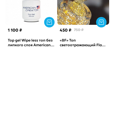
1 100 ₽
450 ₽
750 ₽
Top gel Wipe less топ без
«BF» Топ
липкого слоя American
светоотражающий Flash
Creator, 15мл
2 TSN, 15мл