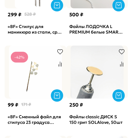
299 ₽
528 ₽
500 ₽
«BF» Стилус для
Файлы ЛОДОЧКА L
маникюра из стали, срез
PREMIUM белые SMART
30 градусов Manicure
25 шт, 240грит
Stylus*30/100 мм ATIS
-42%
99 ₽
171 ₽
250 ₽
«BF» Сменный файл для
Файлы classic ДИСК S
стилуса 23 градуса
150 грит SOLAlove, 50шт
Pedicure Stylus*23
внешний ATIS, 60 штук,