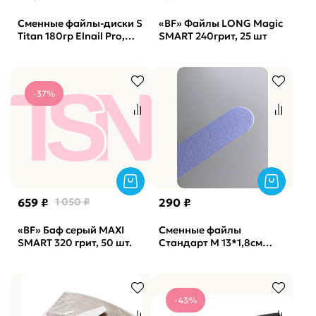
Сменные файлы-диски S
«BF» Файлы LONG Magic
Titan 180гр Elnail Pro,
SMART 240грит, 25 шт
50шт/уп.
-37%
659 ₽
1 050 ₽
290 ₽
«BF» Баф серый MAXI
Сменные файлы
SMART 320 грит, 50 шт.
Стандарт M 13*1,8см
Lilak лиловые No Soft
Vabrazive 240 гритт,
25шт/уп
-43%