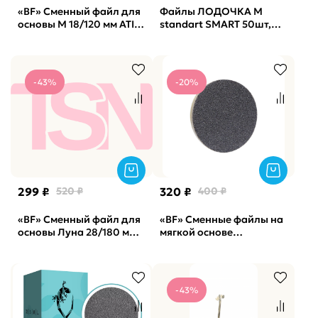
«BF» Сменный файл для
Файлы ЛОДОЧКА М
основы M 18/120 мм ATIS,
standart SMART 50шт,
50 штук, 240 грит, Black
240грит
-43%
-20%
299 ₽
520 ₽
320 ₽
400 ₽
«BF» Сменный файл для
«BF» Сменные файлы на
основы Луна 28/180 мм
мягкой основе
ATIS, 50 штук, 240 грит,
PODODISC М Staleks Pro
Gray
320 грит (50шт)
-43%