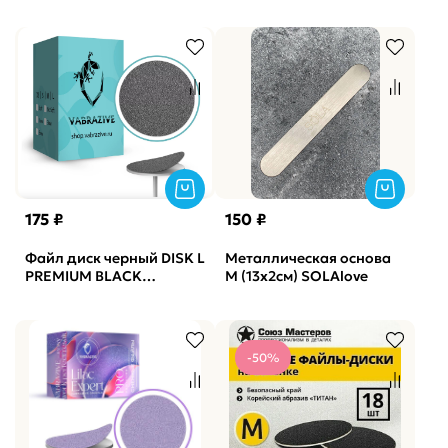
180гр Elnail Pro, 50шт/
уп.
175 ₽
150 ₽
Файл диск черный DISK L
Металлическая основа
PREMIUM BLACK
М (13х2см) SOLAlove
Vabrazive 150 гритт,
25шт/уп
-50%