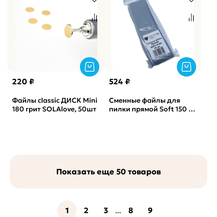
220 ₽
524 ₽
Файлы classic ДИСК Mini
Сменные файлы для
180 грит SOLAlove, 50шт
пилки прямой Soft 150 гр
Elnail Pro 30 шт/уп
Показать еще 50 товаров
1
2
3
8
9
...