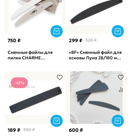
750 ₽
299 ₽
528 ₽
Сменные файлы для
«BF» Сменный файл для
пилки CHARME
основы Луна 28/180 мм
полукруглая лодочка
ATIS, 50 штук, 240 грит,
серая Корея, 240грит
Black
(50шт)
-43%
189 ₽
330 ₽
600 ₽