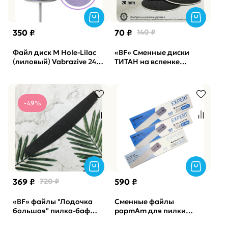
350 ₽
70 ₽
140 ₽
Файл диск M Hole-Lilac
«BF» Сменные диски
(лиловый) Vabrazive 240
ТИТАН на вспенке
гритт, 50шт/уп
черные M-20мм #100
Союз Мастеров, 90 шт/
уп
-49%
369 ₽
720 ₽
590 ₽
«BF» файлы "Лодочка
Сменные файлы
большая" пилка-баф
papmAm для пилки
180x30мм PR 50шт,
прямой EXPERT 22