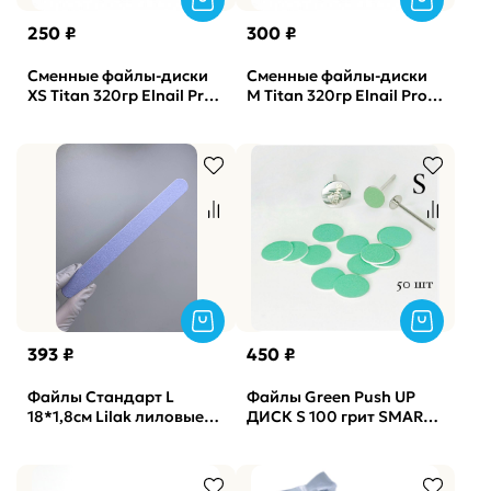
250 ₽
300 ₽
Сменные файлы-диски
Сменные файлы-диски
XS Titan 320гр Elnail Pro,
M Titan 320гр Elnail Pro,
50шт/уп.
50шт/уп.
393 ₽
450 ₽
Файлы Стандарт L
Файлы Green Push UP
18*1,8см Lilak лиловые
ДИСК S 100 грит SMART,
Soft Vabrazive 150 гритт,
50шт
25шт/уп