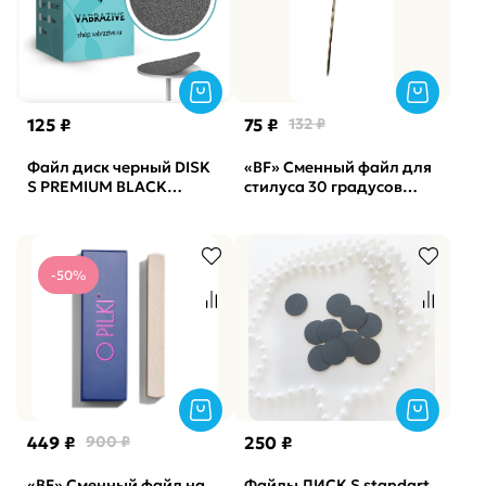
125 ₽
75 ₽
132 ₽
Файл диск черный DISK
«BF» Сменный файл для
S PREMIUM BLACK
стилуса 30 градусов
Vabrazive 80 гритт, 25шт/
Manicure Stylus*30
уп
внутренний ATIS, 60
штук, 240 гр
-50%
449 ₽
900 ₽
250 ₽
«BF» Сменный файл на
Файлы ДИСК S standart