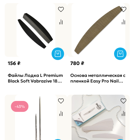
320грит
Staleks (белые) 150 грит
(50шт)
156 ₽
780 ₽
Файлы Лодка L Premium
Основа металлическая с
Black Soft Vabrazive 180
пленкой Easy Pro Nail
гритт, 10шт/уп
Лодка L 18 см. 1 мм
Vabrazive
-43%