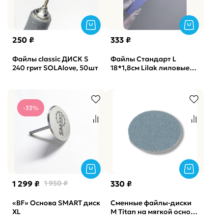
250 ₽
333 ₽
Файлы classic ДИСК S
Файлы Стандарт L
240 грит SOLAlove, 50шт
18*1,8см Lilak лиловые
No Soft Vabrazive 150
гритт, 25шт/уп
-33%
1 299 ₽
1 950 ₽
330 ₽
«BF» Основа SMART диск
Сменные файлы-диски
XL
M Titan на мягкой основе