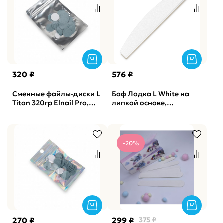
320 ₽
576 ₽
Сменные файлы-диски L
Баф Лодка L White на
Titan 320гр Elnail Pro,
липкой основе,
50шт/уп.
одинарный-губка
Vabrazive 1мм P180 гритт,
10шт/уп
-20%
270 ₽
299 ₽
375 ₽