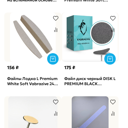
на вспененной основе
Premium White Soft
DELICATE 100 грит
Vabrazive 180 гритт 1мм,
SOLAlove (25шт/уп)
25шт/уп
156 ₽
175 ₽
Файлы Лодка L Premium
Файл диск черный DISK L
White Soft Vabrazive 240
PREMIUM BLACK
гритт, 10шт/уп
Vabrazive 180 гритт,
25шт/уп