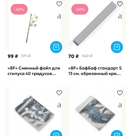
180 грит,
-42%
-50%
99 ₽
171 ₽
70 ₽
140 ₽
«BF» Сменный файл для
«BF» БафБаф стандарт S
стилуса 40 градусов
13 см. обрезанный край
Manicure Stylus*40
Vabrazive 100 гритт,
внешний ATIS, 60 штук,
10шт/уп
240 грит,