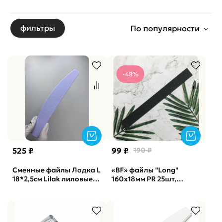
фильтры
По популярности
-48%
525 ₽
99 ₽
190 ₽
Сменные файлы Лодка L
«BF» файлы "Long"
18*2,5см Lilak лиловые
160x18мм PR 25шт,
Soft Vabrazive 150 гритт,
240грит
25шт/уп