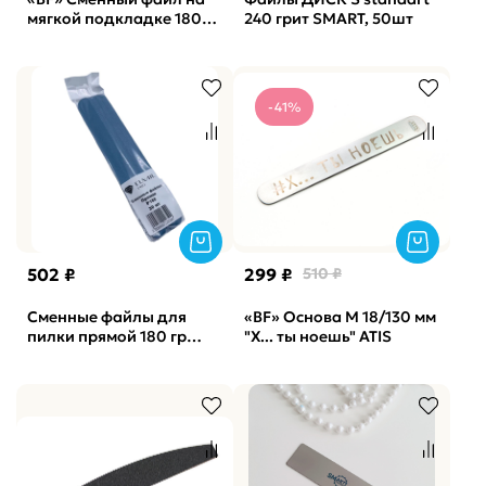
мягкой подкладке 180
240 грит SMART, 50шт
грит O PILKI, 50шт
-41%
502 ₽
299 ₽
510 ₽
Сменные файлы для
«BF» Основа М 18/130 мм
пилки прямой 180 гр
"Х... ты ноешь" ATIS
Elnail Pro 30 шт/уп