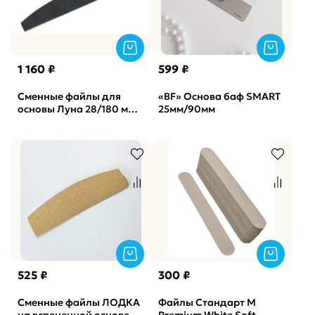
1 160 ₽
599 ₽
Сменные файлы для
«BF» Основа баф SMART
основы Луна 28/180 мм
25мм/90мм
180 грит Black ATIS, 50
шт.
525 ₽
300 ₽
Сменные файлы ЛОДКА
Файлы Стандарт M