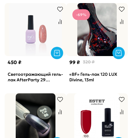
-69%
450 ₽
99 ₽
320 ₽
Светоотражающий гель-
«BF» Гель-лак 120 LUX
лак AfterParty 29
Divine, 13ml
SOLAlove, 10мл