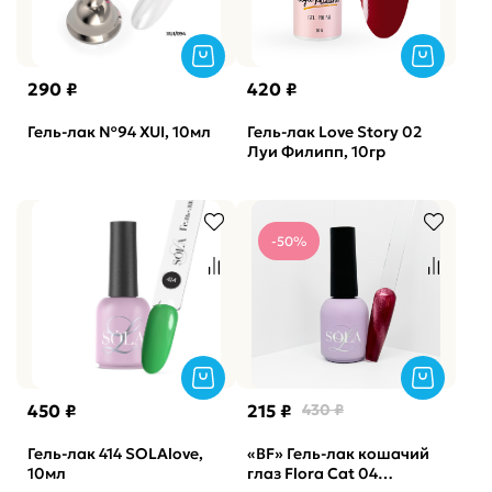
290 ₽
420 ₽
Гель-лак №94 XUI, 10мл
Гель-лак Love Story 02
Луи Филипп, 10гр
-50%
450 ₽
215 ₽
430 ₽
Гель-лак 414 SOLAlove,
«BF» Гель-лак кошачий
10мл
глаз Flora Cat 04