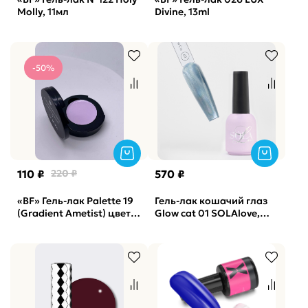
Molly, 11мл
Divine, 13ml
-50%
110 ₽
220 ₽
570 ₽
«BF» Гель-лак Palette 19
Гель-лак кошачий глаз
(Gradient Ametist) цвет 1
Glow cat 01 SOLAlove,
SOLAlove, 2гр
10мл