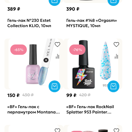
389 ₽
390 ₽
Гель-лак №230 Estet
Гель-лак #148 «Orgasm»
Collection KLIO, 10мл
MYSTIQUE, 10мл
-65%
-76%
150 ₽
430 ₽
99 ₽
420 ₽
«BF» Гель-лак с
«BF» Гель-лак RockNail
перламутром Montana
Splatter 953 Painter
08 SOLAlove, 10мл
overalls, 10ml