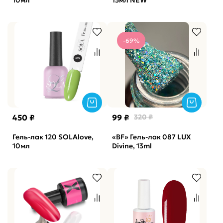
10мл
15мл NEW
-69%
450 ₽
99 ₽
320 ₽
Гель-лак 120 SOLAlove,
«BF» Гель-лак 087 LUX
10мл
Divine, 13ml