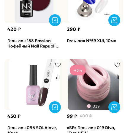
420 ₽
290 ₽
Гель-лак 188 Passion
Гель-лак №59 XUI, 10мл
Кофейный Nail Republic,
10мл
-75%
450 ₽
99 ₽
400 ₽
Гель-лак 096 SOLAlove,
«BF» Гель-лак 019 Diva,