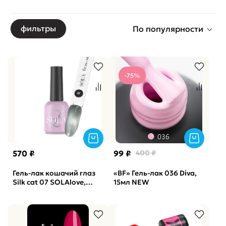
фильтры
По популярности
-75%
570 ₽
99 ₽
400 ₽
Гель-лак кошачий глаз
«BF» Гель-лак 036 Diva,
Silk cat 07 SOLAlove,
15мл NEW
10мл