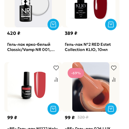
420 ₽
389 ₽
Гель-лак ярко-белый
Гель-лак №2 RED Estet
Classic/Vamp NR 001,
Collection KLIO, 10мл
10мл
-69%
99 ₽
99 ₽
320 ₽
«BF» Гель-лак №122 Holy
«BF» Гель-лак 026 LUX