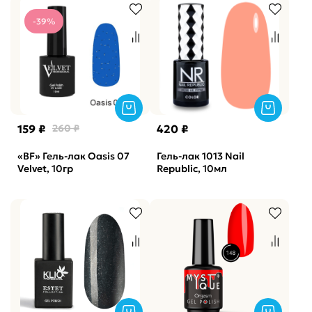
-39%
159 ₽
260 ₽
420 ₽
«BF» Гель-лак Oasis 07
Гель-лак 1013 Nail
Velvet, 10гр
Republic, 10мл