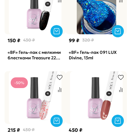
150 ₽
430 ₽
99 ₽
320 ₽
«BF» Гель-лак с мелкими
«BF» Гель-лак 091 LUX
блестками Treasure 22
Divine, 13ml
SOLAlove, 10мл
-50%
215 ₽
430 ₽
450 ₽