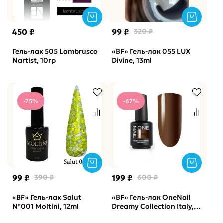
450 ₽
99 ₽
320 ₽
Гель-лак 505 Lambrusco
«BF» Гель-лак 055 LUX
Nartist, 10гр
Divine, 13ml
-75%
-67%
99 ₽
390 ₽
199 ₽
600 ₽
«BF» Гель-лак Salut
«BF» Гель-лак OneNail
№001 Moltini, 12ml
Dreamy Collection Italy,
15мл