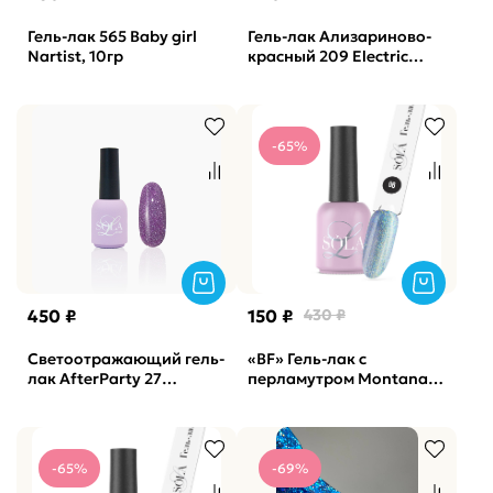
Гель-лак 565 Baby girl
Гель-лак Ализариново-
Nartist, 10гр
красный 209 Electric
dreams Nail Republic,
10мл
-65%
450 ₽
150 ₽
430 ₽
Светоотражающий гель-
«BF» Гель-лак с
лак AfterParty 27
перламутром Montana
SOLAlove, 10мл
06 SOLAlove, 10мл
-65%
-69%