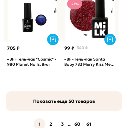
-71%
705 ₽
99 ₽
340 ₽
«BF» Гель-лак "Cosmic" -
«BF» Гель-лак Santa
980 Planet Nails, 8мл
Baby 783 Merry Kiss Me
Milk, 9мл
Показать еще 50 товаров
1
2
3
60
61
...