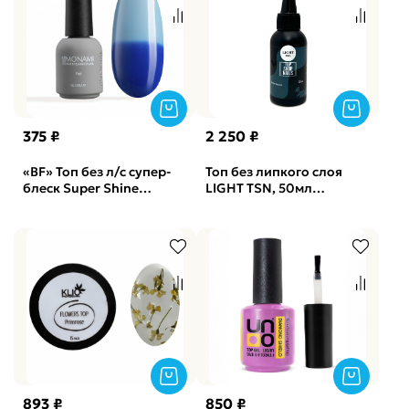
375 ₽
2 250 ₽
«BF» Топ без л/с супер-
Топ без липкого слоя
блеск Super Shine
LIGHT TSN, 50мл
Thermo Blue Monami,
(бутылка)
8мл
893 ₽
850 ₽