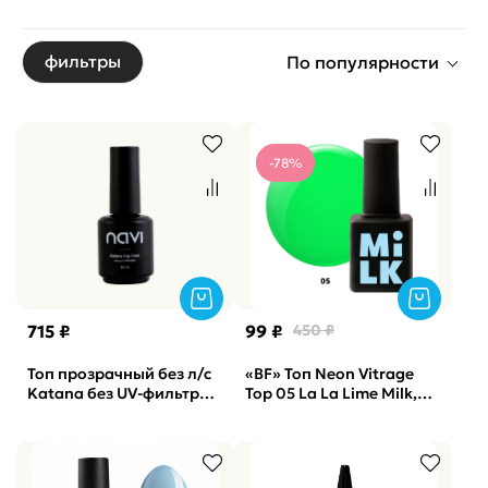
фильтры
По популярности
-78%
715 ₽
99 ₽
450 ₽
Топ прозрачный без л/с
«BF» Топ Neon Vitrage
Katana без UV-фильтра
Top 05 La La Lime Milk,
NAVI, 15мл
9мл