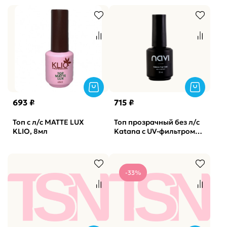
693 ₽
715 ₽
Топ c л/с MATTE LUX
Топ прозрачный без л/с
KLIO, 8мл
Katana с UV-фильтром
NAVI, 15мл
-33%