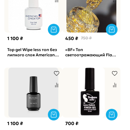
1 100 ₽
450 ₽
750 ₽
Top gel Wipe less топ без
«BF» Топ
липкого слоя American
светоотражающий Flash
Creator, 15мл
2 TSN, 15мл
1 100 ₽
700 ₽