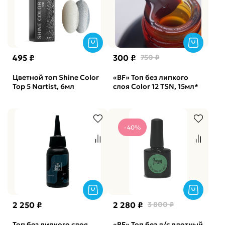
495 ₽
300 ₽
750 ₽
Цветной топ Shine Color
«BF» Топ без липкого
Top 5 Nartist, 6мл
слоя Color 12 TSN, 15мл*
-40%
2 250 ₽
2 280 ₽
3 800 ₽
Топ без липкого слоя
«BF» Топ без л/с плотный