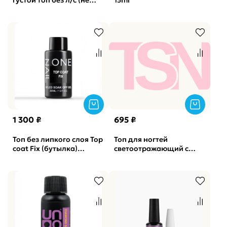
густой топ без л/с (не
15ml
меняет темные оттенки)
SOTA, 30мл
1 300 ₽
695 ₽
Топ без липкого слоя Top
Топ для ногтей
coat Fix (бутылка)
светоотражающий c
OneNail, 30мл
хлопьями юкки Sailor
Moon 03 NAVI, 15мл