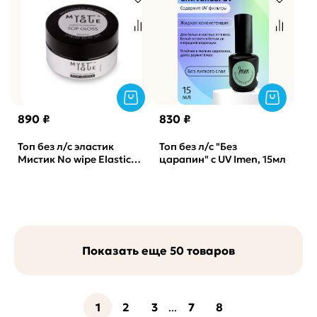
890 ₽
830 ₽
Топ без л/с эластик
Топ без л/с "Без
Мистик No wipe Elastic
царапин" с UV Imen, 15мл
Top «Gloss» MYSTIQUE,
30мл
Показать еще 50 товаров
1
2
3
7
8
...