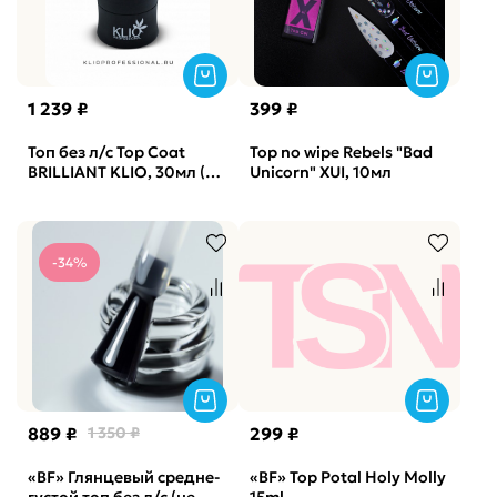
1 239 ₽
399 ₽
Топ без л/с Top Coat
Top no wipe Rebels "Bad
BRILLIANT KLIO, 30мл (с
Unicorn" XUI, 10мл
широким горлом)
-34%
889 ₽
1 350 ₽
299 ₽
«BF» Глянцевый средне-
«BF» Top Potal Holy Molly