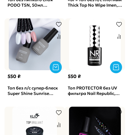
PODO TSN, 50мл
Thick Top No Wipe Imen,
(бутылка)
100мл
550 ₽
550 ₽
Топ без л/с супер-блеск
Топ PROTECTOR без UV
Super Shine Sunrise
фильтра Nail Republic,
Peach Monami, 8мл
10мл