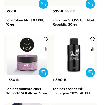
399 ₽
599 ₽
900 ₽
Top Colour Matt 03 XUI,
«BF» Топ GLOSS GEL Nail
10мл
Republic, 30мл
1 550 ₽
1 890 ₽
Топ без липкого слоя
Топ без л/с без УФ-
"InBlack" SOLAlove, 30мл
фильтров CRYSTAL KLIO,
50мл (узкое горло)