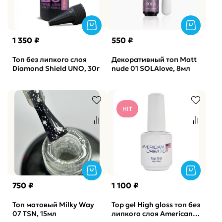
1 350 ₽
550 ₽
Топ без липкого слоя
Декоративный топ Matt
Diamond Shield UNO, 30г
nude 01 SOLAlove, 8мл
HIT
750 ₽
1 100 ₽
Топ матовый Milky Way
Top gel High gloss топ без
07 TSN, 15мл
липкого слоя American