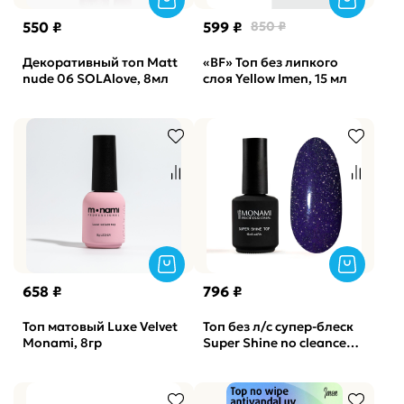
550 ₽
599 ₽
850 ₽
Декоративный топ Matt
«BF» Топ без липкого
nude 06 SOLAlove, 8мл
слоя Yellow Imen, 15 мл
658 ₽
796 ₽
Топ матовый Luxe Velvet
Топ без л/с супер-блеск
Monami, 8гр
Super Shine no cleance
Monami, 15мл