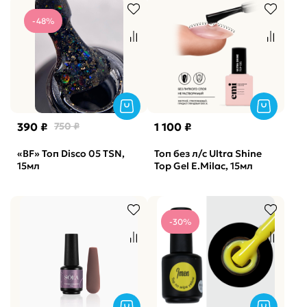
-48%
390 ₽
750 ₽
1 100 ₽
«BF» Топ Disco 05 TSN,
Топ без л/с Ultra Shine
15мл
Top Gel E.Milac, 15мл
-30%