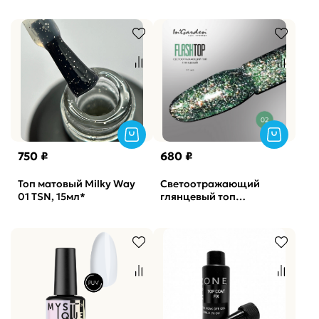
Creator, 15мл
750 ₽
680 ₽
Топ матовый Milky Way
Светоотражающий
01 TSN, 15мл*
глянцевый топ
FLASHTOP 002
In`Garden, 11 мл