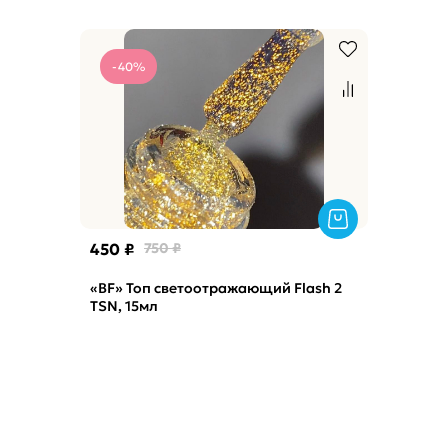
-40%
450 ₽
750 ₽
«BF» Топ светоотражающий Flash 2
TSN, 15мл