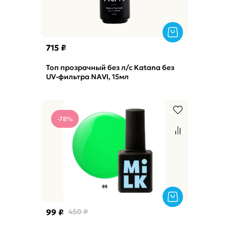
715 ₽
Топ прозрачный без л/с Katana без
UV-фильтра NAVI, 15мл
-78%
99 ₽
450 ₽