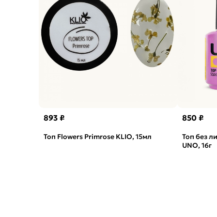
893 ₽
850 ₽
Топ Flowers Primrose KLIO, 15мл
Топ без л
UNO, 16г