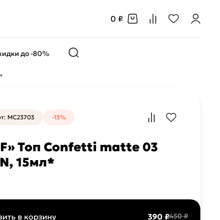
0 ₽
кидки до -80%
*
т: MC23703
-13%
F» Топ Confetti matte 03
N, 15мл*
ить в корзину
390 ₽
450 ₽