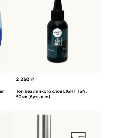
2 250 ₽
er
Топ без липкого слоя LIGHT TSN,
50мл (бутылка)