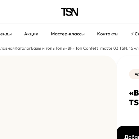
ренды
Акции
Мастер-классы
Контакты
⚡ С
Главная
Каталог
Базы и топы
Топы
«BF» Топ Confetti matte 03 TSN, 15мл
Ар
«B
TS
Добав