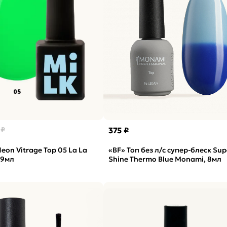
 ₽
375 ₽
eon Vitrage Top 05 La La
«BF» Топ без л/с супер-блеск Sup
 9мл
Shine Thermo Blue Monami, 8мл