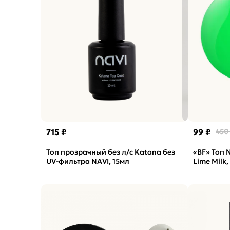
715 ₽
99 ₽
450
Топ прозрачный без л/с Katana без
«BF» Топ N
UV-фильтра NAVI, 15мл
Lime Milk,