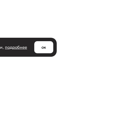
ии,
подробнее
ок
Клиентам
азине
Доставка и самовывоз
ти
Оплата и возврат товара