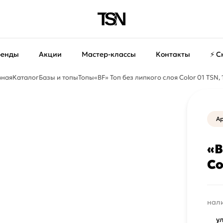
ренды
Акции
Мастер-классы
Контакты
⚡ С
вная
Каталог
Базы и топы
Топы
«BF» Топ без липкого слоя Color 01 TSN,
Ар
«B
Co
нали
у