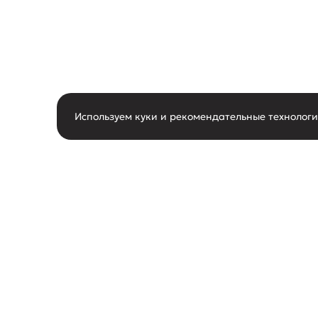
Используем куки и рекомендательные технолог
горячая линия
О нас
8-800-550-62-80
О маг
следить за новостями
Новос