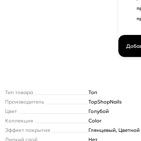
п
п
Добав
Тип товара
Топ
Производитель
TopShopNails
Цвет
Голубой
Коллекция
Color
Эффект покрытия
Глянцевый, Цветной
Липкий слой
Нет