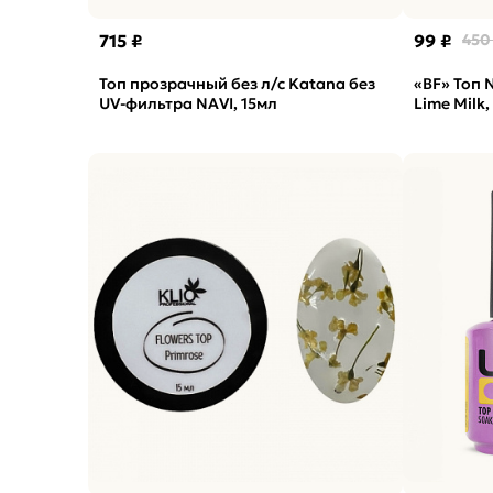
715 ₽
99 ₽
450
Топ прозрачный без л/с Katana без
«BF» Топ N
UV-фильтра NAVI, 15мл
Lime Milk,