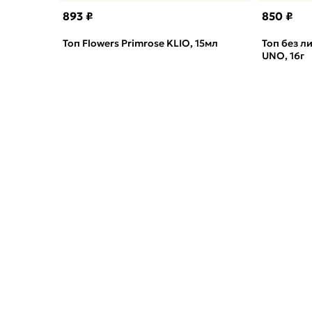
893 ₽
850 ₽
Топ Flowers Primrose KLIO, 15мл
Топ без л
UNO, 16г