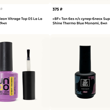
 ₽
375 ₽
eon Vitrage Top 05 La La
«BF» Топ без л/с супер-блеск Sup
 9мл
Shine Thermo Blue Monami, 8мл