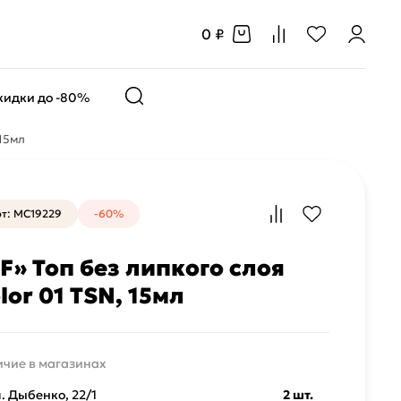
0 ₽
кидки до -80%
 15мл
т: MC19229
-60%
F» Топ без липкого слоя
lor 01 TSN, 15мл
чие в магазинах
л. Дыбенко, 22/1
2 шт.