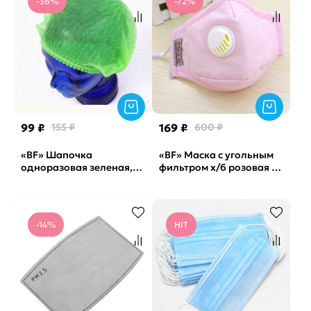
-36%
-72%
99 ₽
155 ₽
169 ₽
600 ₽
«BF» Шапочка
«BF» Маска с угольным
одноразовая зеленая,
фильтром х/б розовая (2
100шт
фильтра в компл)
-14%
HIT