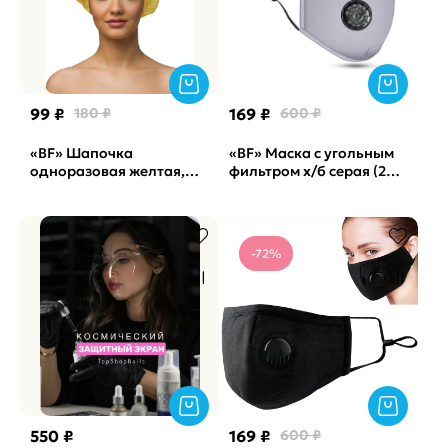
99 ₽
180 ₽
169 ₽
600 ₽
«BF» Шапочка
«BF» Маска с угольным
одноразовая желтая,
фильтром х/б серая (2
100шт
фильтра в компл)
-72%
550 ₽
169 ₽
600 ₽