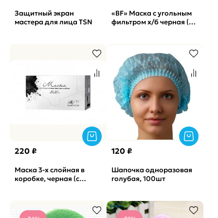
Защитный экран
«BF» Маска с угольным
мастера для лица TSN
фильтром х/б черная (2
фильтра в компл)
220 ₽
120 ₽
Маска 3-х слойная в
Шапочка одноразовая
коробке, черная (с
голубая, 100шт
фильтром мелтблаун)
SAFETY, 50шт