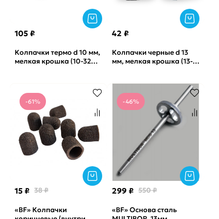
105 ₽
42 ₽
Колпачки термо d 10 мм,
Колпачки черные d 13
мелкая крошка (10-320)
мм, мелкая крошка (13-
Lukas, 1шт
220) MEDCAPS, 1шт
-61%
-46%
15 ₽
38 ₽
299 ₽
550 ₽
«BF» Колпачки
«BF» Основа сталь
коричневые (внутри
MULTIBOR, 13мм