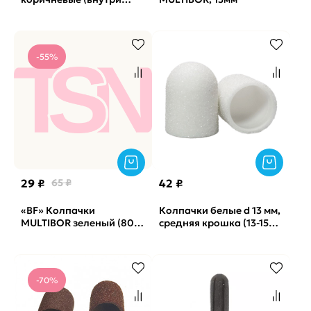
пластик) 10-240, 1шт
-55%
29 ₽
65 ₽
42 ₽
«BF» Колпачки
Колпачки белые d 13 мм,
MULTIBOR зеленый (80
средняя крошка (13-150)
грит) 10мм, 1шт
MEDCAPS, 1шт
-70%