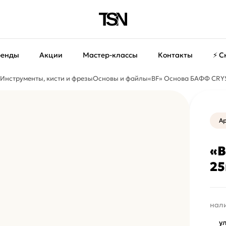
ренды
Акции
Мастер-классы
Контакты
⚡ С
Инструменты, кисти и фрезы
Основы и файлы
«BF» Основа БАФФ CRY
А
«B
2
нали
у