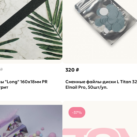
 ₽
320 ₽
ы "Long" 160x18мм PR
Сменные файлы-диски L Titan 3
грит
Elnail Pro, 50шт/уп.
-37%