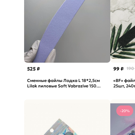
525 ₽
99 ₽
190
Сменные файлы Лодка L 18*2,5см
«BF» файл
Lilak лиловые Soft Vabrazive 150
25шт, 240
гритт, 25шт/уп
-20%