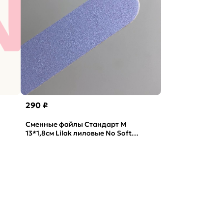
290 ₽
Сменные файлы Стандарт M
13*1,8см Lilak лиловые No Soft
Vabrazive 240 гритт, 25шт/уп