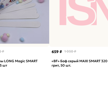
5 ₽
659 ₽
1 050 ₽
лы LONG Magic SMART
«BF» Баф серый MAXI SMART 320
25 шт
грит, 50 шт.