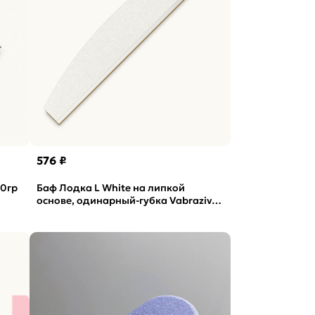
576 ₽
20гр
Баф Лодка L White на липкой
основе, одинарный-губка Vabrazive
1мм P180 гритт, 10шт/уп