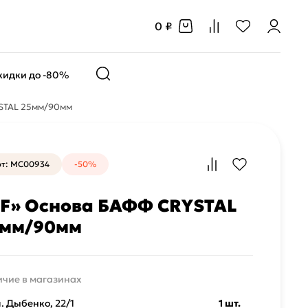
0 ₽
кидки до -80%
STAL 25мм/90мм
рт: MC00934
-50%
F» Основа БАФФ CRYSTAL
5мм/90мм
чие в магазинах
л. Дыбенко, 22/1
1 шт.