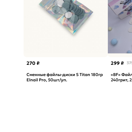
270 ₽
299 ₽
37
Сменные файлы-диски S Titan 180гр
«BF» Фай
Elnail Pro, 50шт/уп.
240грит, 