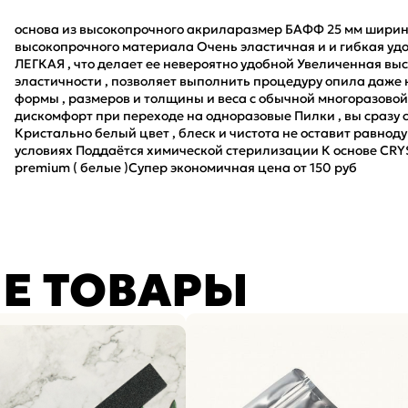
основа из высокопрочного акриларазмер БАФФ 25 мм ширина
высокопрочного материала Очень эластичная и и гибкая уд
ЛЕГКАЯ , что делает ее невероятно удобной Увеличенная высо
эластичности , позволяет выполнить процедуру опила даже
формы , размеров и толщины и веса с обычной многоразовой 
дискомфорт при переходе на одноразовые Пилки , вы сразу 
Кристально белый цвет , блеск и чистота не оставит равно
условиях Поддаётся химической стерилизации К основе CRYS
premium ( белые )Супер экономичная цена от 150 руб
Е ТОВАРЫ