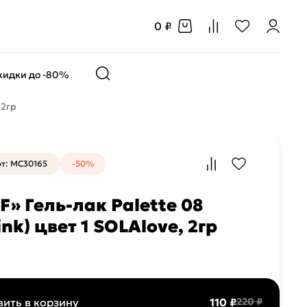
0 ₽
кидки до -80%
 2гр
т: MC30165
-50%
F» Гель-лак Palette 08
ink) цвет 1 SOLAlove, 2гр
ить в корзину
110 ₽
220 ₽