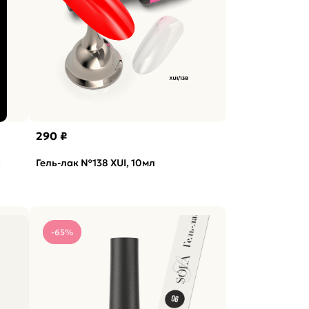
290 ₽
,
Гель-лак №138 XUI, 10мл
-65%