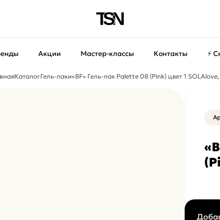
ренды
Акции
Мастер-классы
Контакты
⚡ С
вная
Каталог
Гель-лаки
«BF» Гель-лак Palette 08 (Pink) цвет 1 SOLAlove,
Ар
«B
(P
Добав