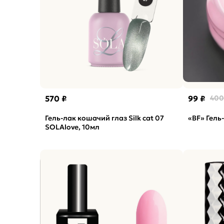
570 ₽
99 ₽
400
Гель-лак кошачий глаз Silk cat 07
«BF» Гель
SOLAlove, 10мл