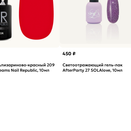
450 ₽
 Ализариново-красный 209
Светоотражающий гель-лак
reams Nail Republic, 10мл
AfterParty 27 SOLAlove, 10мл