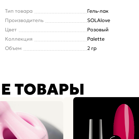
Тип товара
Гель-лак
Производитель
SOLAlove
Цвет
Розовый
Коллекция
Palette
Объем
2 гр
Е ТОВАРЫ