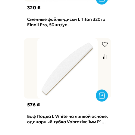
320 ₽
Сменные файлы-диски L Titan 320гр
Elnail Pro, 50шт/уп.
576 ₽
Баф Лодка L White на липкой основе,
одинарный-губка Vabrazive 1мм P180
гритт, 10шт/уп