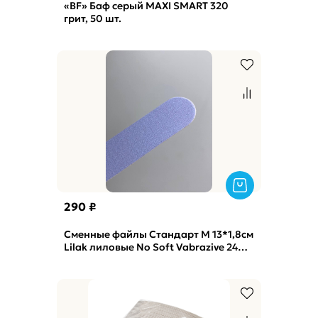
«BF» Баф серый MAXI SMART 320
грит, 50 шт.
290 ₽
Сменные файлы Стандарт M 13*1,8см
Lilak лиловые No Soft Vabrazive 240
гритт, 25шт/уп