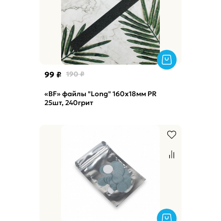
99 ₽
190 ₽
«BF» файлы "Long" 160x18мм PR
25шт, 240грит