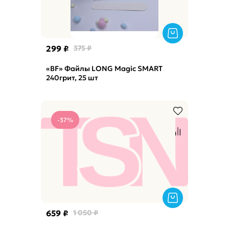
299 ₽
375 ₽
«BF» Файлы LONG Magic SMART
240грит, 25 шт
-37%
659 ₽
1 050 ₽