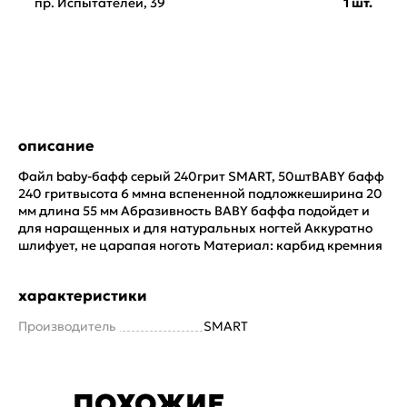
пр. Испытателей, 39
1 шт.
описание
Файл baby-бафф серый 240грит SMART, 50штBABY бафф
240 гритвысота 6 ммна вспененной подложкеширина 20
мм длина 55 мм Абразивность BABY баффа подойдет и
для наращенных и для натуральных ногтей Аккуратно
шлифует, не царапая ноготь Материал: карбид кремния
характеристики
Производитель
SMART
ПОХОЖИЕ