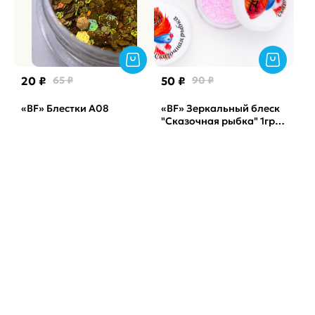
20 ₽
65 ₽
50 ₽
90 ₽
«BF» Блестки А08
«BF» Зеркальный блеск
"Сказочная рыбка" 1гр
(арт. 1644)