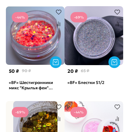
-44%
-69%
50 ₽
90 ₽
20 ₽
65 ₽
«BF» Шестигранники
«BF» Блестки S1/2
микс "Крылья феи"
флуоресцентные, 2г
(арт. 1744)
-69%
-44%