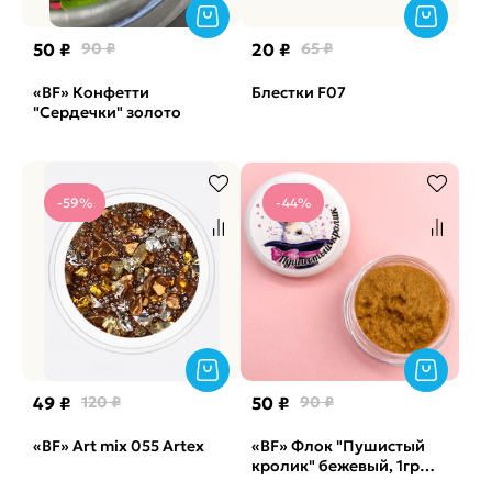
50 ₽
90 ₽
20 ₽
65 ₽
«BF» Конфетти
Блестки F07
"Сердечки" золото
-59%
-44%
49 ₽
120 ₽
50 ₽
90 ₽
«BF» Art mix 055 Artex
«BF» Флок "Пушистый
кролик" бежевый, 1гр
(арт. 1784)