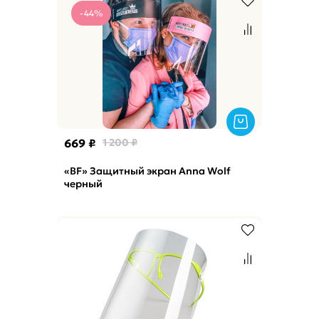
-44%
669 ₽
1 200 ₽
«BF» Защитный экран Anna Wolf
черный