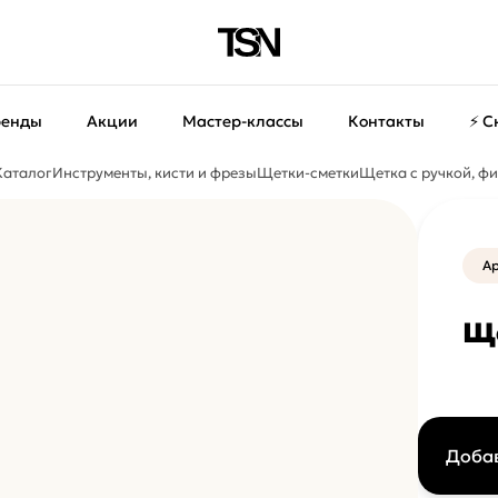
ренды
Акции
Мастер-классы
Контакты
⚡ С
Каталог
Инструменты, кисти и фрезы
Щетки-сметки
Щетка с ручкой, ф
Ар
Ще
Добав