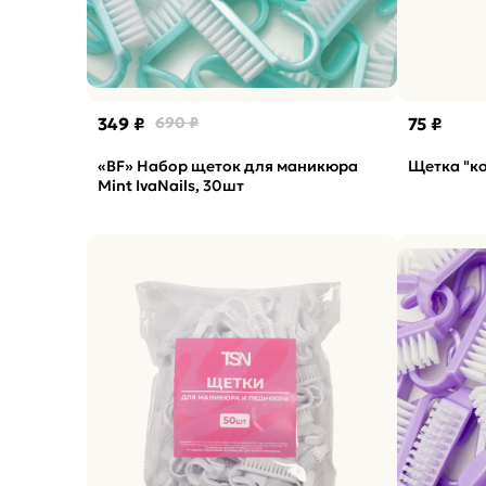
349 ₽
690 ₽
75 ₽
«BF» Набор щеток для маникюра
Щетка "ко
Mint IvaNails, 30шт