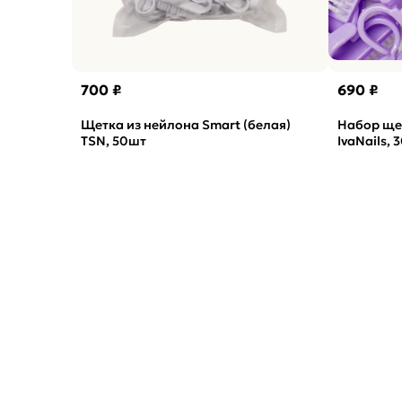
700 ₽
690 ₽
Щетка из нейлона Smart (белая)
Набор щет
TSN, 50шт
IvaNails, 