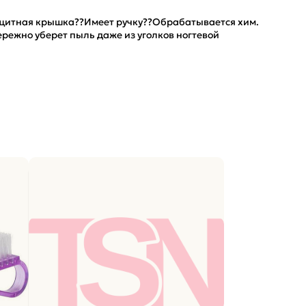
ащитная крышка??Имеет ручку??Обрабатывается хим.
режно уберет пыль даже из уголков ногтевой