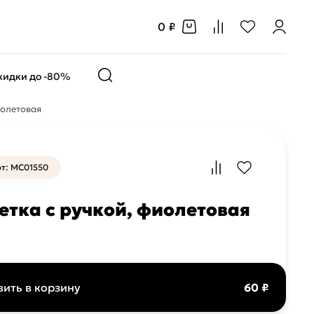
0 ₽
кидки до -80%
иолетовая
т: MC01550
тка с ручкой, фиолетовая
ить в корзину
60 ₽