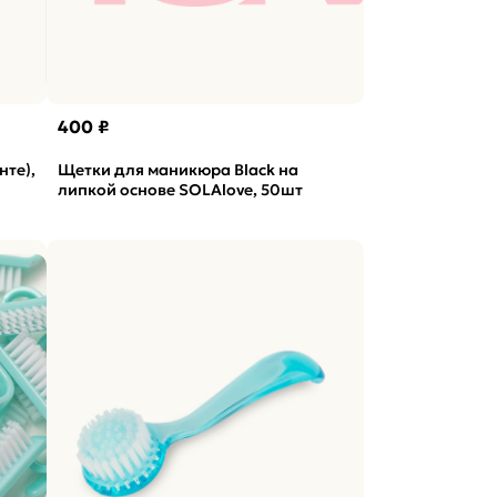
400 ₽
нте),
Щетки для маникюра Black на
липкой основе SOLAlove, 50шт