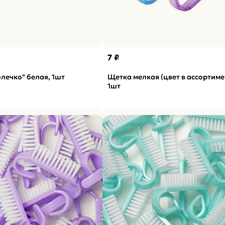
7 ₽
лечко" белая, 1шт
Щетка мелкая (цвет в ассортиме
1шт