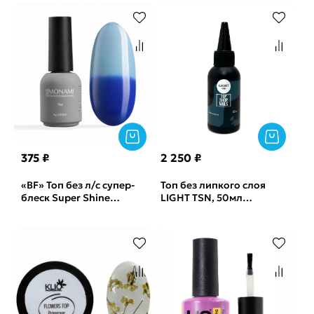
375 ₽
2 250 ₽
«BF» Топ без л/с супер-
Топ без липкого слоя
блеск Super Shine
LIGHT TSN, 50мл
Thermo Blue Monami,
(бутылка)
8мл