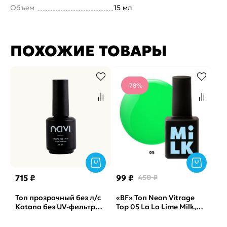
Объем
15 мл
ПОХОЖИЕ ТОВАРЫ
-78%
715 ₽
99 ₽
450 ₽
Топ прозрачный без л/с
«BF» Топ Neon Vitrage
Katana без UV-фильтра
Top 05 La La Lime Milk,
NAVI, 15мл
9мл