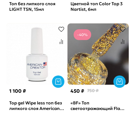
Топ без липкого слоя
Цветной топ Color Top 3
LIGHT TSN, 15мл
Nartist, 6мл
-40%
1 100 ₽
450 ₽
750 ₽
Top gel Wipe less топ без
«BF» Топ
липкого слоя American
светоотражающий Flash
Creator, 15мл
2 TSN, 15мл