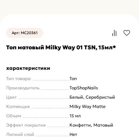
Арт: MC20361
Топ матовый Milky Way 01 TSN, 15мл*
характеристики
Тип товара
Топ
Производитель
TopShopNails
Цвет
Белый, Cеребристый
Коллекция
Milky Way Matte
Объем
15 мл
Эффект покрытия
Конфетти, Матовый
Липкий слой
Нет