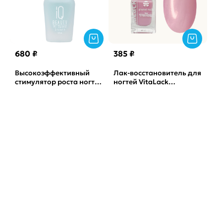
680 ₽
385 ₽
Высокоэффективный
Лак-восстановитель для
стимулятор роста ногтей
ногтей VitaLack
Hi-Speed Growth IQ
сиреневый 04 Planet
Beauty, 12,5мл
Nails, 10мл