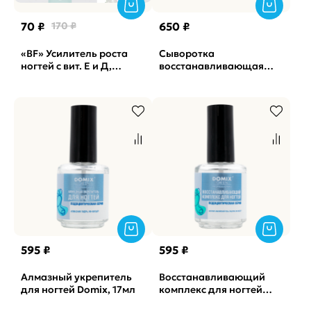
70 ₽
170 ₽
650 ₽
«BF» Усилитель роста
Сыворотка
ногтей с вит. Е и Д,
восстанавливающая
протеинами и кальцием
для ногтей с маслом
Severina #101, 11мл
чайного дерева
SOLAlove, 30мл
595 ₽
595 ₽
Алмазный укрепитель
Восстанавливающий
для ногтей Domix, 17мл
комплекс для ногтей
Domix, 17мл