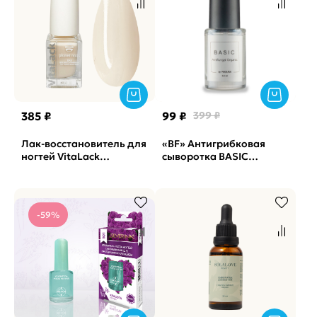
385 ₽
99 ₽
399 ₽
Лак-восстановитель для
«BF» Антигрибковая
ногтей VitaLack
сыворотка BASIC
молочный 01 Planet
прозрачная
Nails, 10мл
быстросохнущая
Masura, 11мл
-59%