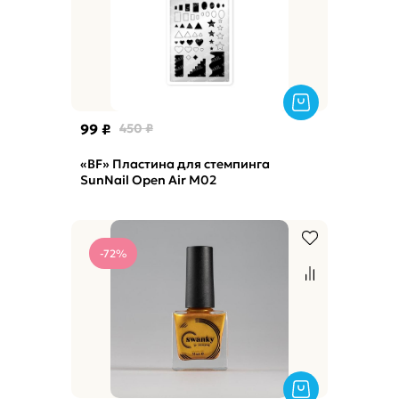
99 ₽
450 ₽
«BF» Пластина для стемпинга
SunNail Open Air M02
-72%