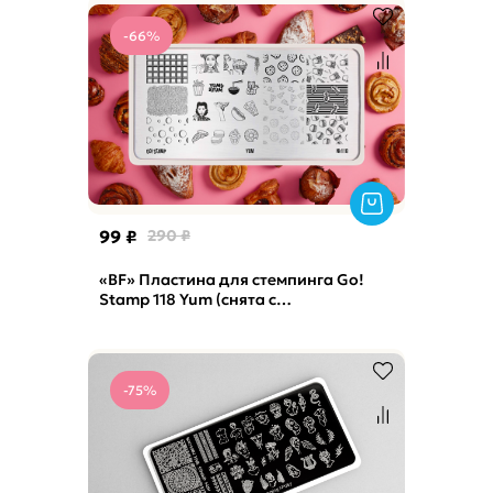
-66%
99 ₽
290 ₽
«BF» Пластина для стемпинга Go!
Stamp 118 Yum (снята с
производства)
-75%