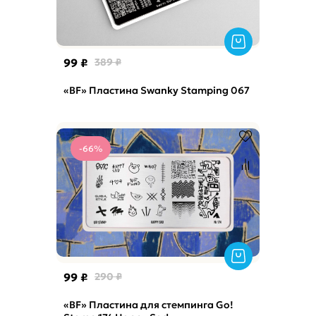
99 ₽
389 ₽
«BF» Пластина Swanky Stamping 067
-66%
99 ₽
290 ₽
«BF» Пластина для стемпинга Go!