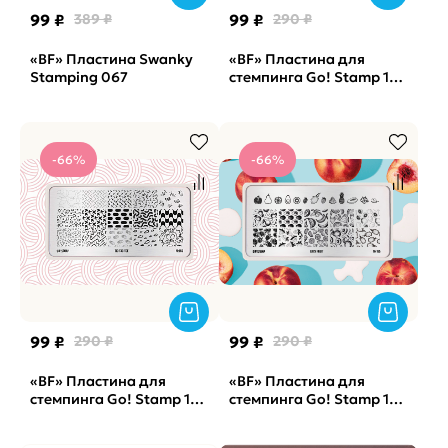
99 ₽
389 ₽
99 ₽
290 ₽
«BF» Пластина Swanky
«BF» Пластина для
Stamping 067
стемпинга Go! Stamp 174
Happy Sad
-66%
-66%
99 ₽
290 ₽
99 ₽
290 ₽
«BF» Пластина для
«BF» Пластина для
стемпинга Go! Stamp 153
стемпинга Go! Stamp 185
Tic-Tac-Toe
Juicy Fruit