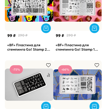
99 ₽
290 ₽
99 ₽
290 ₽
«BF» Пластина для
«BF» Пластина для
стемпинга Go! Stamp 275
стемпинга Go! Stamp 118
Pop Art
Yum (снята с
производства)
-75%
-66%