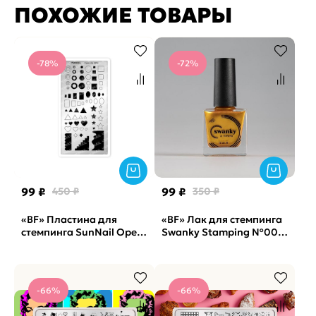
ПОХОЖИЕ ТОВАРЫ
-78%
-72%
99 ₽
450 ₽
99 ₽
350 ₽
«BF» Пластина для
«BF» Лак для стемпинга
стемпинга SunNail Open
Swanky Stamping №003,
Air M02
золото, 18 мл.
-66%
-66%