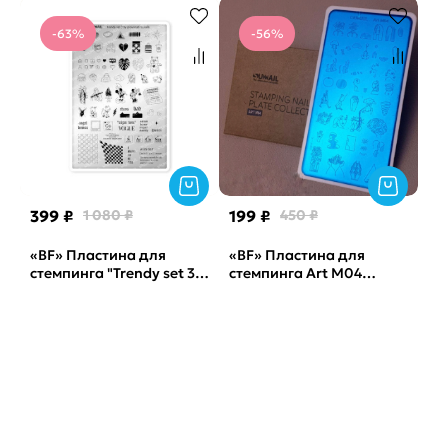
-63%
-56%
399 ₽
1 080 ₽
199 ₽
450 ₽
«BF» Пластина для
«BF» Пластина для
стемпинга "Trendy set 3"
стемпинга Art М04
by_provocative nails
Sunnail
Sunnail