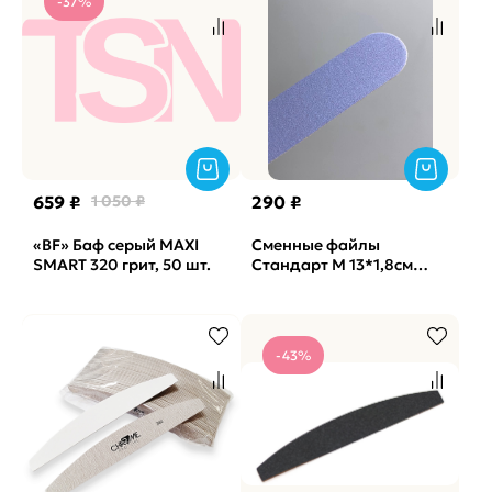
-37%
659 ₽
1 050 ₽
290 ₽
«BF» Баф серый MAXI
Сменные файлы
SMART 320 грит, 50 шт.
Стандарт M 13*1,8см
Lilak лиловые No Soft
Vabrazive 240 гритт,
25шт/уп
-43%