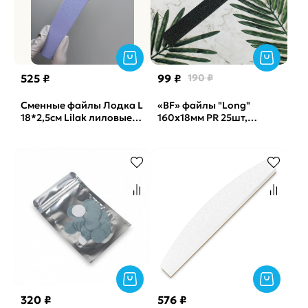
525 ₽
99 ₽
190 ₽
Сменные файлы Лодка L
«BF» файлы "Long"
18*2,5см Lilak лиловые
160x18мм PR 25шт,
Soft Vabrazive 150 гритт,
240грит
25шт/уп
320 ₽
576 ₽