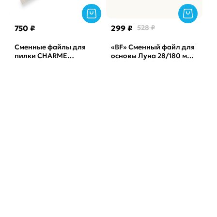
750 ₽
299 ₽
528 ₽
Сменные файлы для
«BF» Сменный файл для
пилки CHARME
основы Луна 28/180 мм
полукруглая лодочка
ATIS, 50 штук, 240 грит,
серая Корея, 240грит
Black
(50шт)