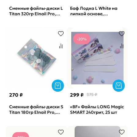
Сменные файлы-диски L
Баф Лодка L White на
Titan 320гр Elnail Pro,
липкой основе,
50шт/уп.
одинарный-губка
Vabrazive 1мм P180 гритт,
10шт/уп
-20%
270 ₽
299 ₽
375 ₽
Сменные файлы-диски S
«BF» Файлы LONG Magic
Titan 180гр Elnail Pro,
SMART 240грит, 25 шт
50шт/уп.