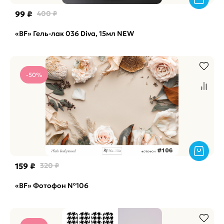
99 ₽
400 ₽
«BF» Гель-лак 036 Diva, 15мл NEW
-50%
159 ₽
320 ₽
«BF» Фотофон №106