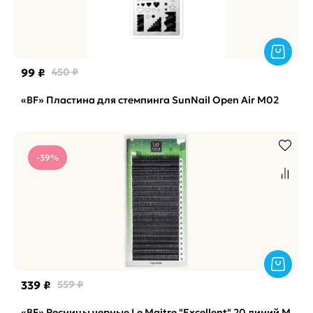
99 ₽
450 ₽
«BF» Пластина для стемпинга SunNail Open Air M02
-39%
339 ₽
559 ₽
«BF» Ресницы черные Le Maitre "Excellent" 20 линий M