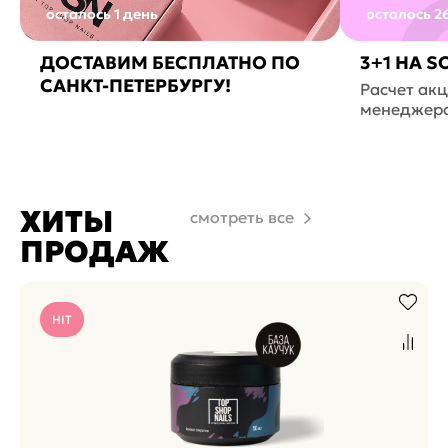
осталось 1 день
осталось 2
ДОСТАВИМ БЕСПЛАТНО ПО
3+1 НА S
САНКТ-ПЕТЕРБУРГУ!
Расчет ак
менеджеро
заказа!
ХИТЫ
смотреть все
ПРОДАЖ
HIT