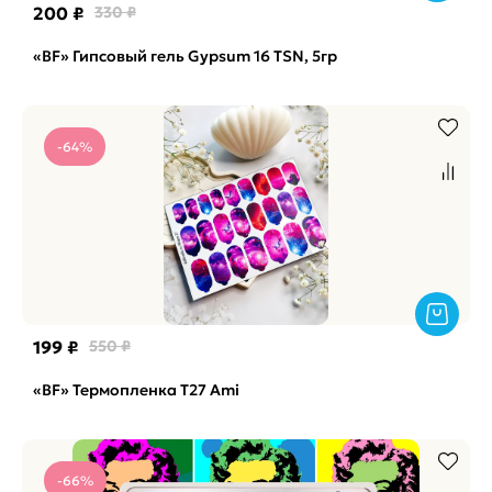
200 ₽
330 ₽
«BF» Гипсовый гель Gypsum 16 TSN, 5гр
-64%
199 ₽
550 ₽
«BF» Термопленка T27 Ami
-66%