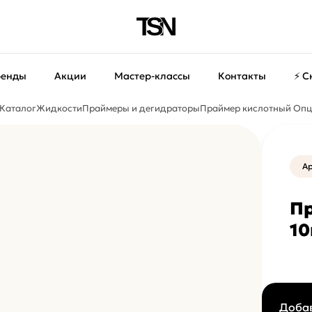
ренды
Акции
Мастер-классы
Контакты
⚡ С
Каталог
Жидкости
Праймеры и дегидраторы
Праймер кислотный Опц
Ар
Пр
1
Добав