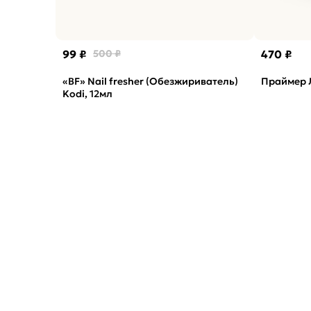
99 ₽
500 ₽
470 ₽
«BF» Nail fresher (Обезжириватель)
Праймер 
Kodi, 12мл