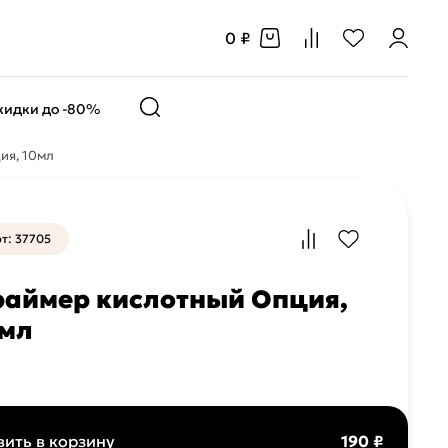
0 ₽
кидки до -80%
ия, 10мл
т: 37705
аймер кислотный Опция,
0мл
ить в корзину
190 ₽