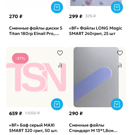
270 ₽
299 ₽
375 ₽
Сменные файлы-диски S
«BF» Файлы LONG Magic
Titan 180гр Elnail Pro,
SMART 240грит, 25 шт
50шт/уп.
-37%
659 ₽
1 050 ₽
290 ₽
«BF» Баф серый MAXI
Сменные файлы
SMART 320 грит, 50 шт.
Стандарт M 13*1,8см