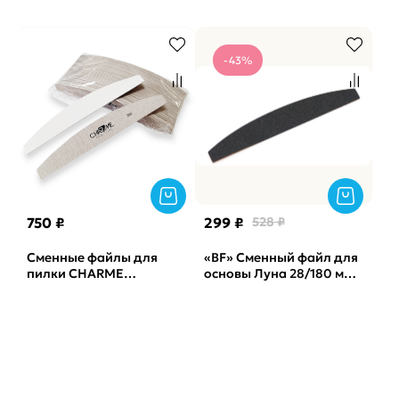
Lilak лиловые No Soft
Vabrazive 240 гритт,
25шт/уп
-43%
750 ₽
299 ₽
528 ₽
Сменные файлы для
«BF» Сменный файл для
пилки CHARME
основы Луна 28/180 мм
полукруглая лодочка
ATIS, 50 штук, 240 грит,
серая Корея, 240грит
Black
(50шт)