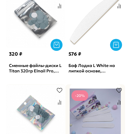
320 ₽
576 ₽
Сменные файлы-диски L
Баф Лодка L White на
Titan 320гр Elnail Pro,
липкой основе,
50шт/уп.
одинарный-губка
Vabrazive 1мм P180 гритт,
10шт/уп
-20%