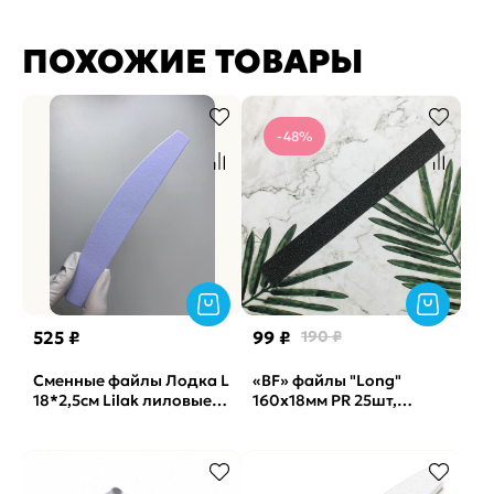
ПОХОЖИЕ ТОВАРЫ
-48%
525 ₽
99 ₽
190 ₽
Сменные файлы Лодка L
«BF» файлы "Long"
18*2,5см Lilak лиловые
160x18мм PR 25шт,
Soft Vabrazive 150 гритт,
240грит
25шт/уп