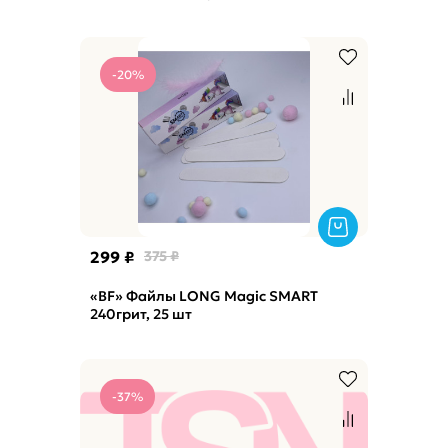
-20%
299 ₽
375 ₽
«BF» Файлы LONG Magic SMART
240грит, 25 шт
-37%