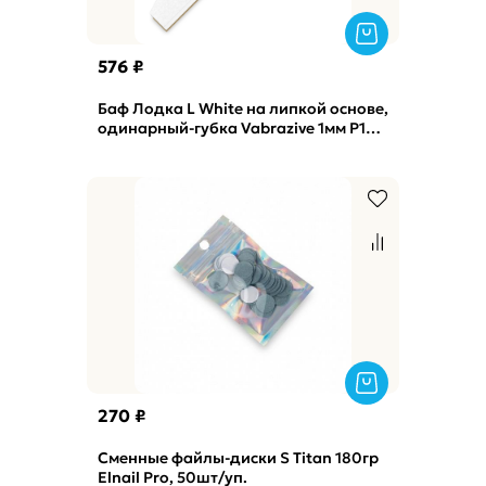
576 ₽
Баф Лодка L White на липкой основе,
одинарный-губка Vabrazive 1мм P180
гритт, 10шт/уп
270 ₽
Сменные файлы-диски S Titan 180гр
Elnail Pro, 50шт/уп.