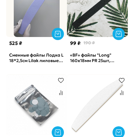
525 ₽
99 ₽
190 ₽
Сменные файлы Лодка L
«BF» файлы "Long"
18*2,5см Lilak лиловые
160x18мм PR 25шт,
Soft Vabrazive 150 гритт,
240грит
25шт/уп