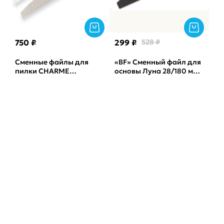
750 ₽
299 ₽
528 ₽
Сменные файлы для
«BF» Сменный файл для
пилки CHARME
основы Луна 28/180 мм
полукруглая лодочка
ATIS, 50 штук, 240 грит,
серая Корея, 240грит
Black
(50шт)