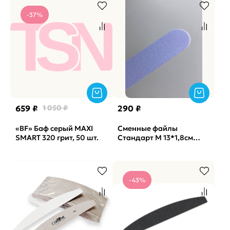
-37%
659 ₽
1 050 ₽
290 ₽
«BF» Баф серый MAXI
Сменные файлы
SMART 320 грит, 50 шт.
Стандарт M 13*1,8см
Lilak лиловые No Soft
Vabrazive 240 гритт,
25шт/уп
-43%