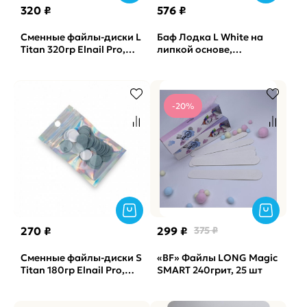
320 ₽
576 ₽
Сменные файлы-диски L
Баф Лодка L White на
Titan 320гр Elnail Pro,
липкой основе,
50шт/уп.
одинарный-губка
Vabrazive 1мм P180 гритт,
10шт/уп
-20%
270 ₽
299 ₽
375 ₽
Сменные файлы-диски S
«BF» Файлы LONG Magic
Titan 180гр Elnail Pro,
SMART 240грит, 25 шт
50шт/уп.