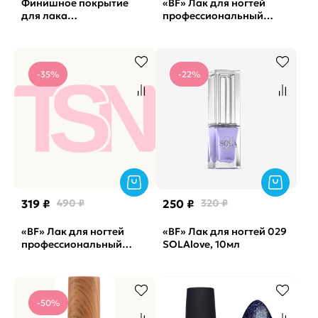
Финишное покрытие
«BF» Лак для ногтей
для лака
профессиональный
профессиональное
укрепляющий с
матовое
биокерамикой #029
PROLAC+bioceramics
Limoncelo BEAUTY, 12,5мл
Matte top IQ Beauty,
-35%
-22%
12,5мл
319 ₽
490 ₽
250 ₽
320 ₽
«BF» Лак для ногтей
«BF» Лак для ногтей 029
профессиональный
SOLAlove, 10мл
укрепляющий с
биокерамикой #041
Change the rules BEAUTY,
-50%