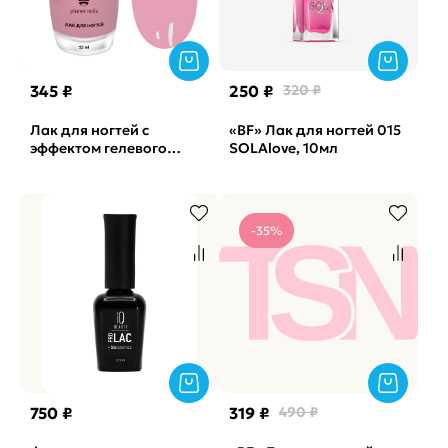
345 ₽
250 ₽
320 ₽
Лак для ногтей с
«BF» Лак для ногтей 015
эффектом гелевого
SOLAlove, 10мл
покрытия №893 Planet
Nails, 12мл
-35%
750 ₽
319 ₽
490 ₽