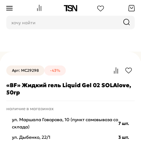
Жидкие акрил-гели и боттл-гели
Арт: MC29298
-43%
«BF» Жидкий гель Liquid Gel 02 SOLAlove,
50гр
наличие в магазинах
ул. Маршала Говорова, 10 (пункт самовывоза со
7 шт.
склада)
ул. Дыбенко, 22/1
3 шт.