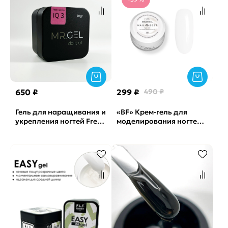
650 ₽
299 ₽
490 ₽
Гель для наращивания и
«BF» Крем-гель для
укрепления ногтей Fresh
моделирования ногтей
mood №3 IQ gel Mr.Gel,
SPRING GEL №02 Nail
15мл
Best, 15 г