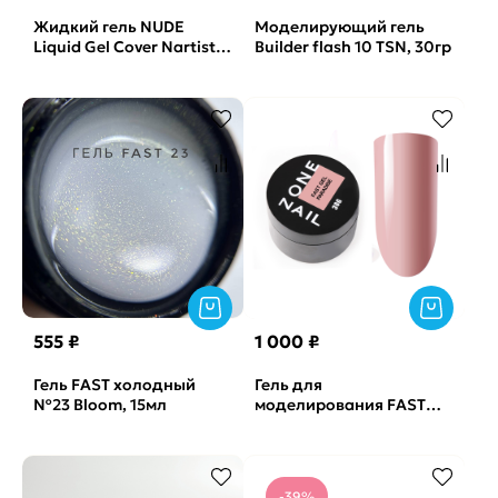
Жидкий гель NUDE
Моделирующий гель
Liquid Gel Cover Nartist,
Builder flash 10 TSN, 30гр
15гр
555 ₽
1 000 ₽
Гель FAST холодный
Гель для
№23 Bloom, 15мл
моделирования FAST
GEL Paradise OneNail,
30мл
-39%