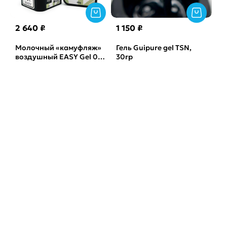
2 640 ₽
1 150 ₽
Молочный «камуфляж»
Гель Guipure gel TSN,
воздушный EASY Gel 04
30гр
FLYMARY, 60гр