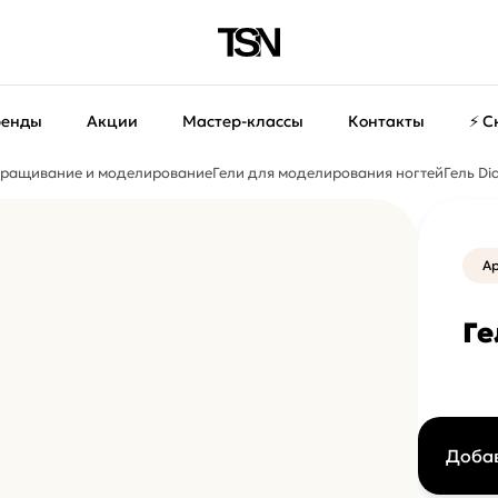
ренды
Акции
Мастер-классы
Контакты
⚡ С
ращивание и моделирование
Гели для моделирования ногтей
Гель Di
Ар
Ге
Добав