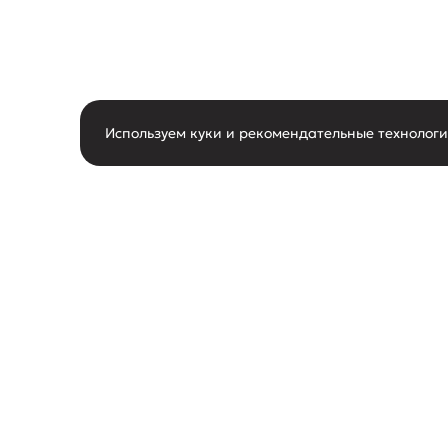
Используем куки и рекомендательные технолог
горячая линия
О нас
8-800-550-62-80
О маг
следить за новостями
Новос
Акции