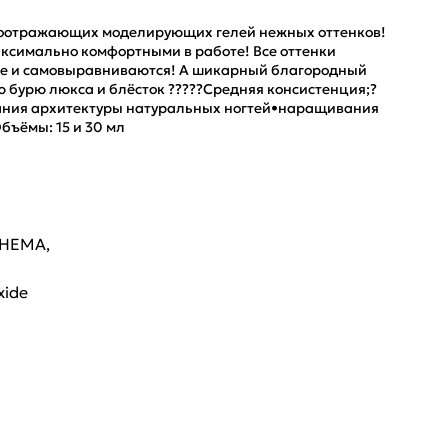
оотражающих моделирующих гелей нежных оттенков!
аксимально комфортными в работе! Все оттенки
не и самовыравниваются! А шикарный благородный
бурю люкса и блёсток ?????Средняя консистенция;?
ания архитектуры натуральных ногтей•наращивания
бъёмы: 15 и 30 мл
 HEMA,
xide