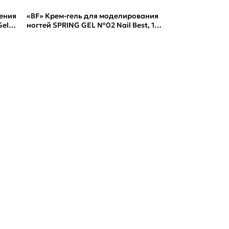
ения
«BF» Крем-гель для моделирования
el,
ногтей SPRING GEL №02 Nail Best, 15
г