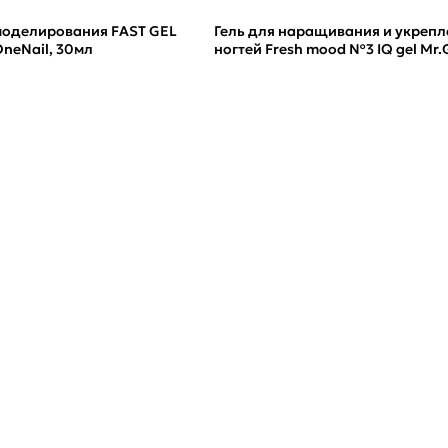
 моделирования FAST GEL
Гель для наращивания и укрепл
OneNail, 30мл
ногтей Fresh mood №3 IQ gel Mr.G
15мл