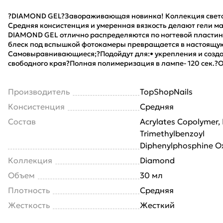
?DIAMOND GEL?Завораживающая новинка! Коллекция свет
Средняя консистенция и умеренная вязкость делают гели м
DIAMOND GEL отлично распределяются по ногтевой пласти
блеск под вспышкой фотокамеры превращается в настоящую 
Самовыравнивающиеся;?Подойдут для:• укрепления и созд
свободного края?Полная полимеризация в лампе- 120 сек.?О
Производитель
TopShopNails
Консистенция
Средняя
Состав
Acrylates Copolymer,
Trimethylbenzoyl
Diphenylphosphine O
Коллекция
Diamond
Объем
30 мл
Плотность
Средняя
Жесткость
Жесткий