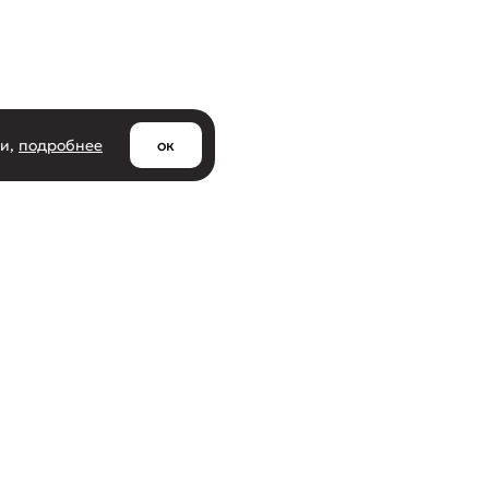
ии,
подробнее
ок
Клиентам
азине
Доставка и самовывоз
ти
Оплата и возврат товара
Оптовым покупателям