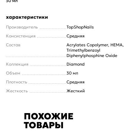
30 мл
характеристики
Производитель
TopShopNails
Консистенция
Средняя
Состав
Acrylates Copolymer, HEMA,
Trimethylbenzoyl
Diphenylphosphine Oxide
Коллекция
Diamond
Объем
30 мл
Плотность
Средняя
Жесткость
Жесткий
ПОХОЖИЕ
ТОВАРЫ