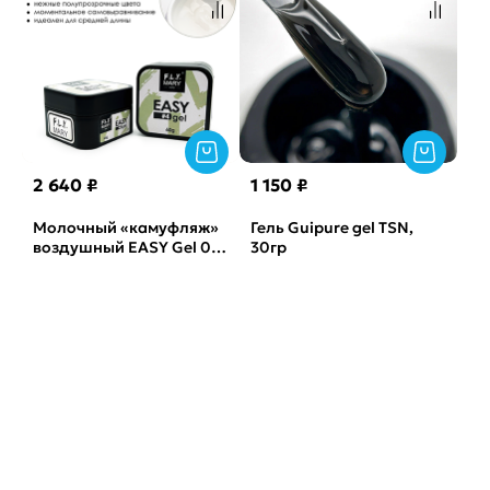
2 640 ₽
1 150 ₽
Молочный «камуфляж»
Гель Guipure gel TSN,
воздушный EASY Gel 04
30гр
FLYMARY, 60гр