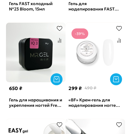
Гель FAST холодный
Гель для
№23 Bloom, 15мл
моделирования FAST
GEL Paradise OneNail,
30мл
-39%
650 ₽
299 ₽
490 ₽
Гель для наращивания и
«BF» Крем-гель для
укрепления ногтей Fresh
моделирования ногтей
mood №3 IQ gel Mr.Gel,
SPRING GEL №02 Nail
15мл
Best, 15 г