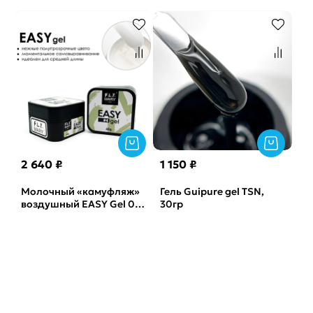
15мл
Best, 15 г
2 640 ₽
1 150 ₽
Молочный «камуфляж»
Гель Guipure gel TSN,
воздушный EASY Gel 04
30гр
FLYMARY, 60гр