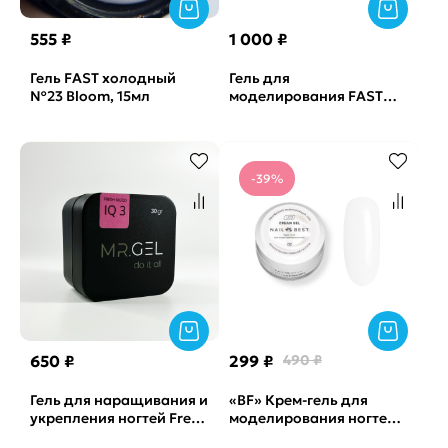
555 ₽
1 000 ₽
Гель FAST холодный
Гель для
№23 Bloom, 15мл
моделирования FAST
GEL Paradise OneNail,
30мл
-39%
650 ₽
299 ₽
490 ₽
Гель для наращивания и
«BF» Крем-гель для
укрепления ногтей Fresh
моделирования ногтей
mood №3 IQ gel Mr.Gel,
SPRING GEL №02 Nail