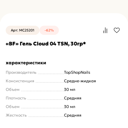
Арт: MC25201
-62%
«BF» Гель Cloud 04 TSN, 30гр*
характеристики
Производитель
TopShopNails
Консистенция
Средне-жидкая
Объем
30 мл
Плотность
Средняя
Объем
30 мл
Жесткость
Средняя