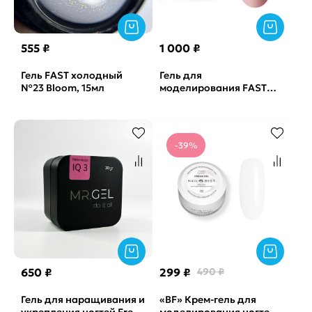
555 ₽
1 000 ₽
Гель FAST холодный
Гель для
№23 Bloom, 15мл
моделирования FAST
GEL Paradise OneNail,
30мл
-39%
650 ₽
299 ₽
490 ₽
Гель для наращивания и
«BF» Крем-гель для