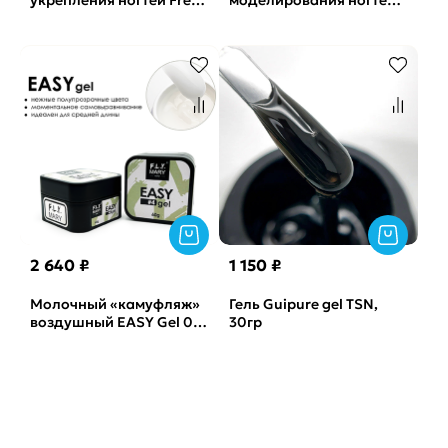
укрепления ногтей Fresh
моделирования ногтей
mood №3 IQ gel Mr.Gel,
SPRING GEL №02 Nail
15мл
Best, 15 г
2 640 ₽
1 150 ₽
Молочный «камуфляж»
Гель Guipure gel TSN,
воздушный EASY Gel 04
30гр
FLYMARY, 60гр