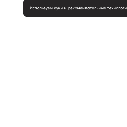
Используем куки и рекомендательные технолог
горячая линия
О нас
8-800-550-62-80
О маг
следить за новостями
Новос
Акции
поддержка покупателей
Конта