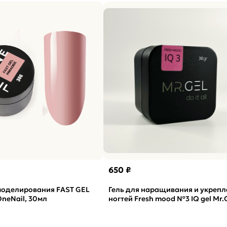
650 ₽
 моделирования FAST GEL
Гель для наращивания и укрепл
OneNail, 30мл
ногтей Fresh mood №3 IQ gel Mr.G
15мл