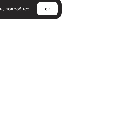
ии,
подробнее
ок
Клиентам
азине
Доставка и самовывоз
ти
Оплата и возврат товара
Оптовым покупателям
кты
Социальный контракт