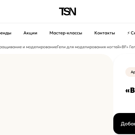
ренды
Акции
Мастер-классы
Контакты
⚡ С
ращивание и моделирование
Гели для моделирования ногтей
«BF» Ге
Ар
«B
Добав