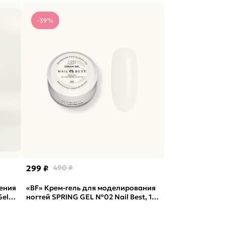
-39%
299 ₽
490 ₽
ения
«BF» Крем-гель для моделирования
el,
ногтей SPRING GEL №02 Nail Best, 15
г