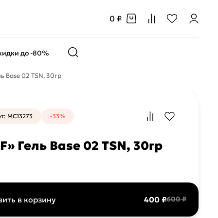
0 ₽
кидки до -80%
ль Base 02 TSN, 30гр
т: MC13273
-33%
F» Гель Base 02 TSN, 30гр
ить в корзину
400 ₽
600 ₽