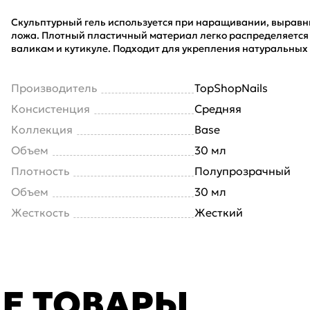
Скульптурный гель используется при наращивании, выравни
ложа. Плотный пластичный материал легко распределяется к
валикам и кутикуле. Подходит для укрепления натуральных 
Производитель
TopShopNails
Консистенция
Средняя
Коллекция
Base
Объем
30 мл
Плотность
Полупрозрачный
Объем
30 мл
Жесткость
Жесткий
Е ТОВАРЫ