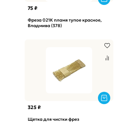
75 ₽
Фреза 021К пламя тупое красное,
Владмива (378)
325 ₽
Щетка для чистки фрез