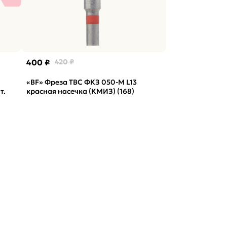
400 ₽
420 ₽
«BF» Фреза ТВС ФКЗ 050-М L13
т.
красная насечка (КМИЗ) (168)