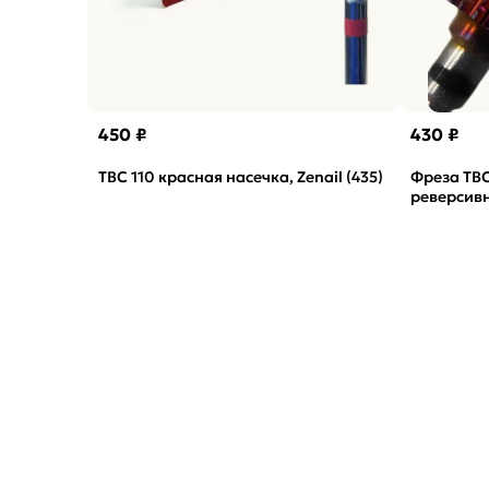
450 ₽
430 ₽
ТВС 110 красная насечка, Zenail (435)
Фреза ТВС
реверсивн