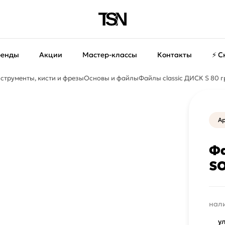
ренды
Акции
Мастер-классы
Контакты
⚡ С
струменты, кисти и фрезы
Основы и файлы
Файлы classic ДИСК S 80 г
Ар
Фа
SO
нали
у