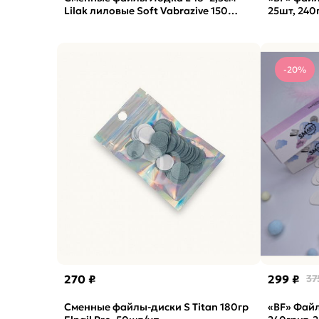
Lilak лиловые Soft Vabrazive 150
25шт, 240
гритт, 25шт/уп
-20%
270 ₽
299 ₽
37
Сменные файлы-диски S Titan 180гр
«BF» Фай