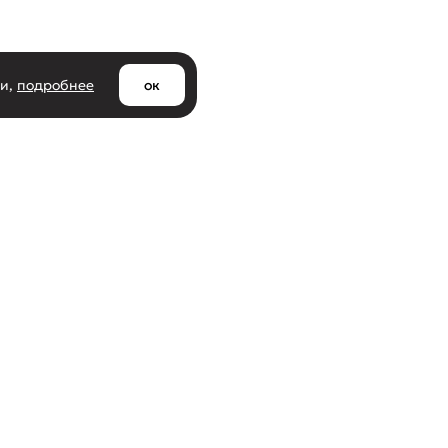
ии,
подробнее
ок
Клиентам
азине
Доставка и самовывоз
ти
Оплата и возврат товара
Оптовым покупателям
кты
Социальный контракт