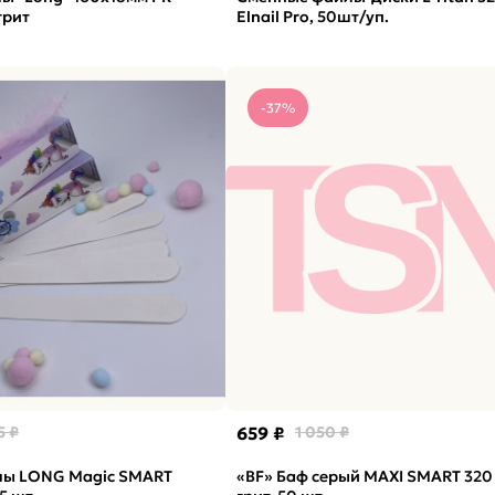
грит
Elnail Pro, 50шт/уп.
-37%
5 ₽
659 ₽
1 050 ₽
лы LONG Magic SMART
«BF» Баф серый MAXI SMART 320