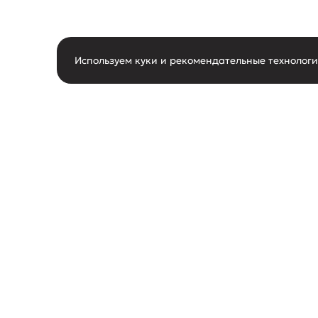
Используем куки и рекомендательные технолог
горячая линия
О нас
8-800-550-62-80
О маг
следить за новостями
Новос
Акции
поддержка покупателей
Конта