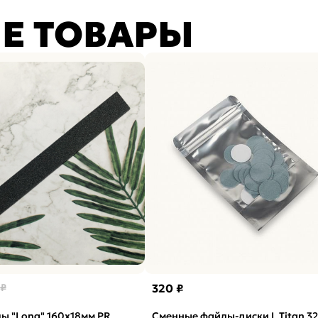
Е ТОВАРЫ
 ₽
320 ₽
ы "Long" 160x18мм PR
Сменные файлы-диски L Titan 3