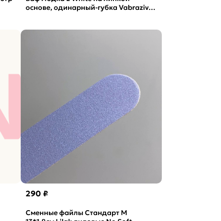
основе, одинарный-губка Vabrazive
1мм P180 гритт, 10шт/уп
290 ₽
Сменные файлы Стандарт M