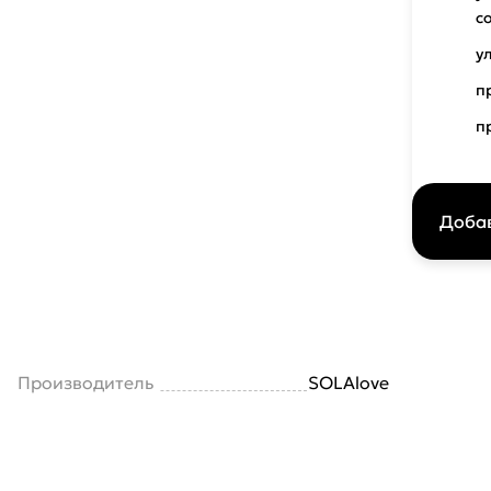
с
у
п
п
Добав
Производитель
SOLAlove