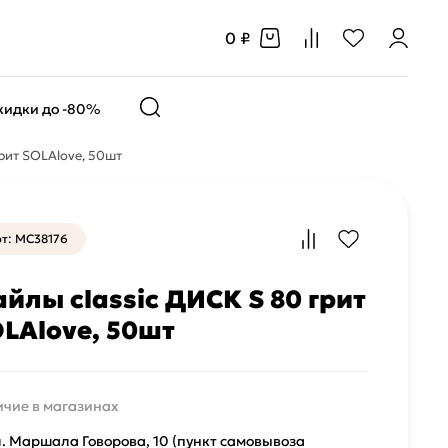
0 ₽
кидки до -80%
рит SOLAlove, 50шт
т: MC38176
йлы classic ДИСК S 80 грит
LAlove, 50шт
чие в магазинах
л. Маршала Говорова, 10 (пункт самовывоза