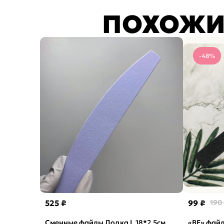
ПОХОЖИ
-48%
525 ₽
99 ₽
190
Сменные файлы Лодка L 18*2,5см
«BF» файл