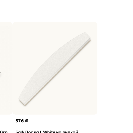
576 ₽
20гр
Баф Лодка L White на липкой