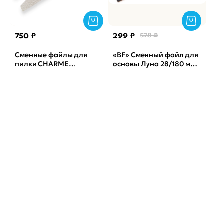
750 ₽
299 ₽
528 ₽
Сменные файлы для
«BF» Сменный файл для
пилки CHARME
основы Луна 28/180 мм
полукруглая лодочка
ATIS, 50 штук, 240 грит,
серая Корея, 240грит
Black
(50шт)