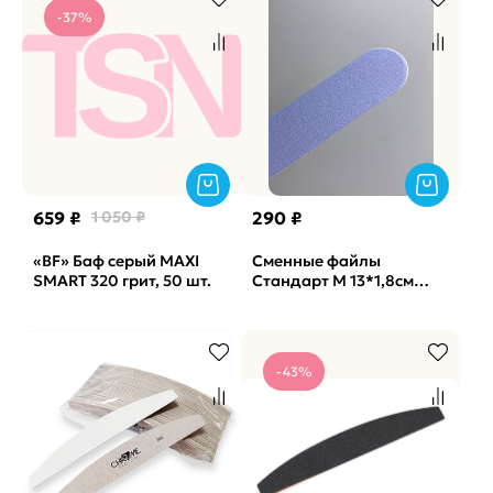
-37%
659 ₽
1 050 ₽
290 ₽
«BF» Баф серый MAXI
Сменные файлы
SMART 320 грит, 50 шт.
Стандарт M 13*1,8см
Lilak лиловые No Soft
Vabrazive 240 гритт,
25шт/уп
-43%