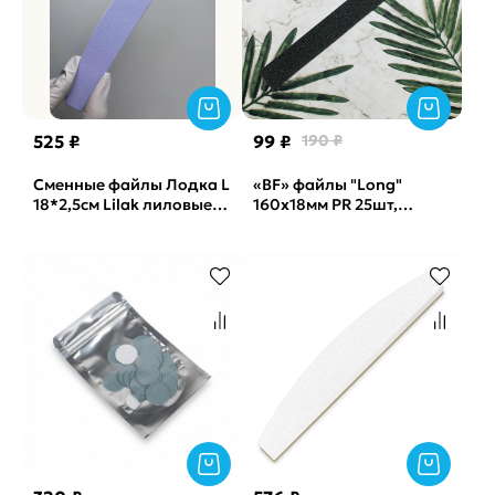
525 ₽
99 ₽
190 ₽
Сменные файлы Лодка L
«BF» файлы "Long"
18*2,5см Lilak лиловые
160x18мм PR 25шт,
Soft Vabrazive 150 гритт,
240грит
25шт/уп