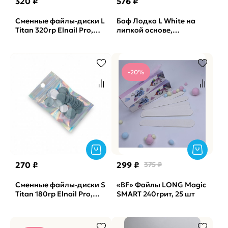
320 ₽
576 ₽
Сменные файлы-диски L
Баф Лодка L White на
Titan 320гр Elnail Pro,
липкой основе,
50шт/уп.
одинарный-губка
Vabrazive 1мм P180 гритт,
10шт/уп
-20%
270 ₽
299 ₽
375 ₽
Сменные файлы-диски S
«BF» Файлы LONG Magic
Titan 180гр Elnail Pro,
SMART 240грит, 25 шт
50шт/уп.