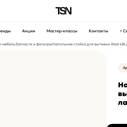
ренды
Акции
Мастер-классы
Контакты
⚡ С
и мебель
Запчасти и фильтры
Напольная стойка для вытяжки Alizé 4BL
Ар
На
вы
ла