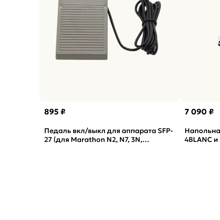
895 ₽
7 090 ₽
Педаль вкл/выкл для аппарата SFP-
Напольная
27 (для Marathon N2, N7, 3N,
4BLANC и 
M3Champion)