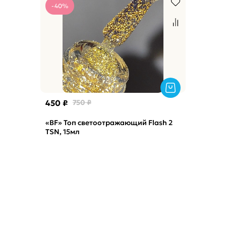
-40%
450 ₽
750 ₽
«BF» Топ светоотражающий Flash 2
TSN, 15мл