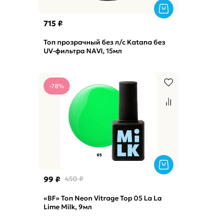
715 ₽
Топ прозрачный без л/с Katana без
UV-фильтра NAVI, 15мл
-78%
99 ₽
450 ₽
«BF» Топ Neon Vitrage Top 05 La La
Lime Milk, 9мл