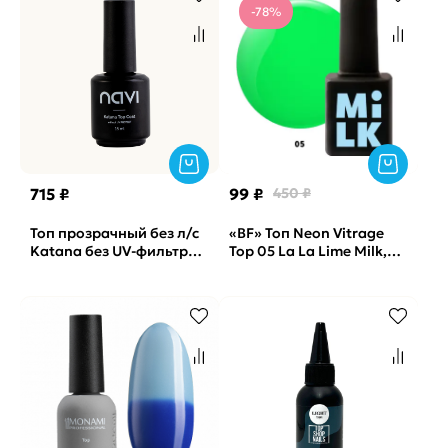
-78%
715 ₽
99 ₽
450 ₽
Топ прозрачный без л/с
«BF» Топ Neon Vitrage
Katana без UV-фильтра
Top 05 La La Lime Milk,
NAVI, 15мл
9мл