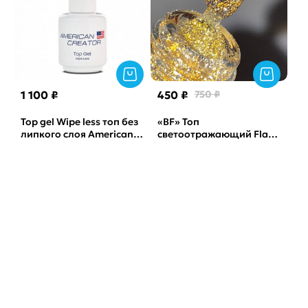
1 100 ₽
450 ₽
750 ₽
Top gel Wipe less топ без
«BF» Топ
липкого слоя American
светоотражающий Flash
Creator, 15мл
2 TSN, 15мл