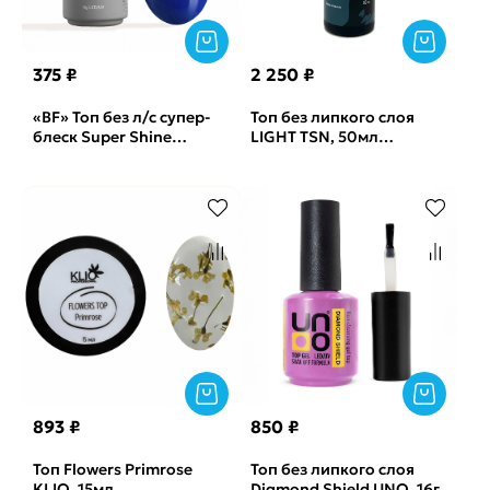
375 ₽
2 250 ₽
«BF» Топ без л/с супер-
Топ без липкого слоя
блеск Super Shine
LIGHT TSN, 50мл
Thermo Blue Monami,
(бутылка)
8мл
893 ₽
850 ₽
Топ Flowers Primrose
Топ без липкого слоя
KLIO, 15мл
Diamond Shield UNO, 16г