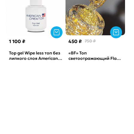
1 100 ₽
450 ₽
750 ₽
Top gel Wipe less топ без
«BF» Топ
липкого слоя American
светоотражающий Flash
Creator, 15мл
2 TSN, 15мл