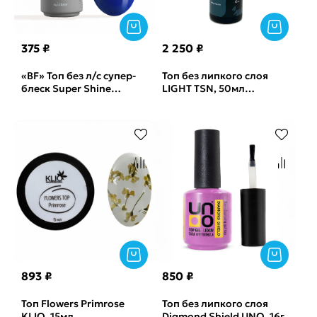
375 ₽
2 250 ₽
«BF» Топ без л/с супер-
Топ без липкого слоя
блеск Super Shine
LIGHT TSN, 50мл
Thermo Blue Monami,
(бутылка)
8мл
893 ₽
850 ₽
Топ Flowers Primrose
Топ без липкого слоя
KLIO, 15мл
Diamond Shield UNO, 16г