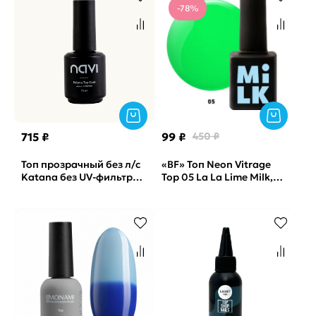
-78%
715 ₽
99 ₽
450 ₽
Топ прозрачный без л/с
«BF» Топ Neon Vitrage
Katana без UV-фильтра
Top 05 La La Lime Milk,
NAVI, 15мл
9мл