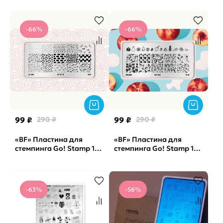
-66%
-66%
99 ₽
290 ₽
99 ₽
290 ₽
«BF» Пластина для
«BF» Пластина для
стемпинга Go! Stamp 153
стемпинга Go! Stamp 185
Tic-Tac-Toe
Juicy Fruit
-63%
-56%