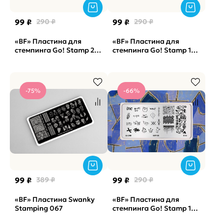
99 ₽
290 ₽
99 ₽
290 ₽
«BF» Пластина для
«BF» Пластина для
стемпинга Go! Stamp 275
стемпинга Go! Stamp 118
Pop Art
Yum (снята с
производства)
-75%
-66%
99 ₽
389 ₽
99 ₽
290 ₽
«BF» Пластина Swanky
«BF» Пластина для
Stamping 067
стемпинга Go! Stamp 174
Happy Sad