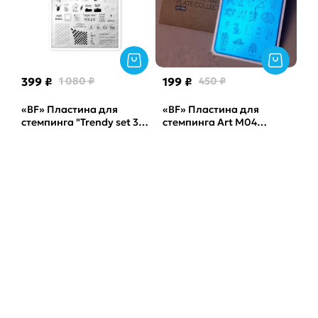
399 ₽
1 080 ₽
199 ₽
450 ₽
«BF» Пластина для
«BF» Пластина для
стемпинга "Trendy set 3"
стемпинга Art М04
by_provocative nails
Sunnail
Sunnail