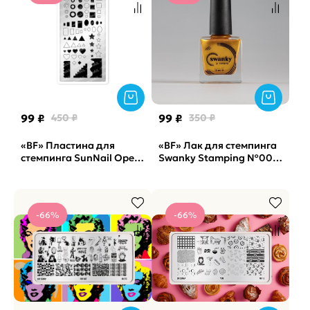
99 ₽
450 ₽
99 ₽
350 ₽
«BF» Пластина для
«BF» Лак для стемпинга
стемпинга SunNail Open
Swanky Stamping №003,
Air M02
золото, 18 мл.
-66%
-66%