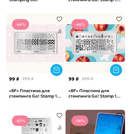
Happy Sad
-66%
-66%
99 ₽
290 ₽
99 ₽
290 ₽
«BF» Пластина для
«BF» Пластина для
стемпинга Go! Stamp 153
стемпинга Go! Stamp 185
Tic-Tac-Toe
Juicy Fruit
-63%
-56%