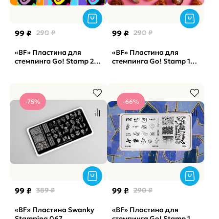
99 ₽
290 ₽
99 ₽
290 ₽
«BF» Пластина для
«BF» Пластина для
стемпинга Go! Stamp 275
стемпинга Go! Stamp 118
Pop Art
Yum (снята с
производства)
-75%
-66%
99 ₽
389 ₽
99 ₽
290 ₽
«BF» Пластина Swanky
«BF» Пластина для
Stamping 067
стемпинга Go! Stamp 174