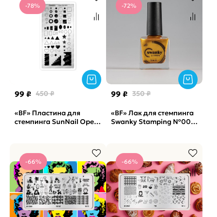
-78%
-72%
99 ₽
450 ₽
99 ₽
350 ₽
«BF» Пластина для
«BF» Лак для стемпинга
стемпинга SunNail Open
Swanky Stamping №003,
Air M02
золото, 18 мл.
-66%
-66%