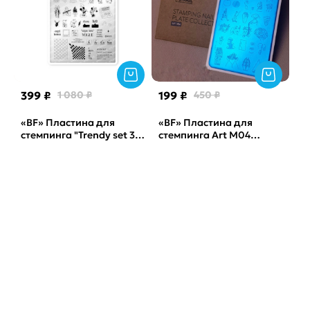
399 ₽
1 080 ₽
199 ₽
450 ₽
«BF» Пластина для
«BF» Пластина для
стемпинга "Trendy set 3"
стемпинга Art М04
by_provocative nails
Sunnail
Sunnail