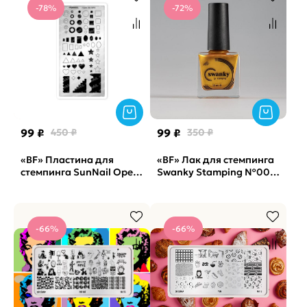
-78%
-72%
99 ₽
450 ₽
99 ₽
350 ₽
«BF» Пластина для
«BF» Лак для стемпинга
стемпинга SunNail Open
Swanky Stamping №003,
Air M02
золото, 18 мл.
-66%
-66%