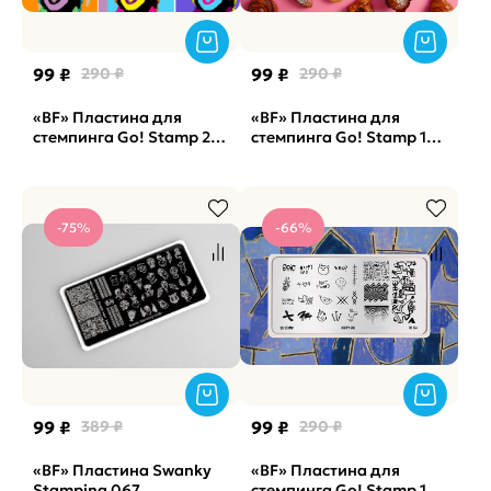
99 ₽
290 ₽
99 ₽
290 ₽
«BF» Пластина для
«BF» Пластина для
стемпинга Go! Stamp 275
стемпинга Go! Stamp 118
Pop Art
Yum (снята с
производства)
-75%
-66%
99 ₽
389 ₽
99 ₽
290 ₽
«BF» Пластина Swanky
«BF» Пластина для
Stamping 067
стемпинга Go! Stamp 174