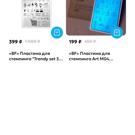
399 ₽
1 080 ₽
199 ₽
450 ₽
«BF» Пластина для
«BF» Пластина для
стемпинга "Trendy set 3"
стемпинга Art М04
by_provocative nails
Sunnail
Sunnail