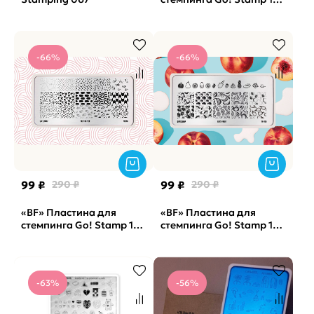
Happy Sad
-66%
-66%
99 ₽
290 ₽
99 ₽
290 ₽
«BF» Пластина для
«BF» Пластина для
стемпинга Go! Stamp 153
стемпинга Go! Stamp 185
Tic-Tac-Toe
Juicy Fruit
-63%
-56%