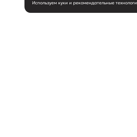
Используем куки и рекомендательные технолог
горячая линия
О нас
8-800-550-62-80
О маг
следить за новостями
Новос
Акции
поддержка покупателей
Конта