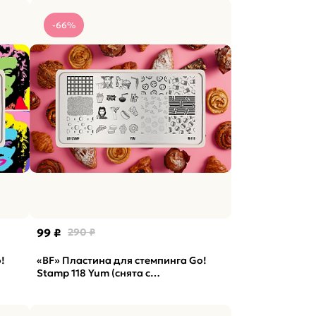
-66%
99 ₽
290 ₽
!
«BF» Пластина для стемпинга Go!
Stamp 118 Yum (снята с
производства)