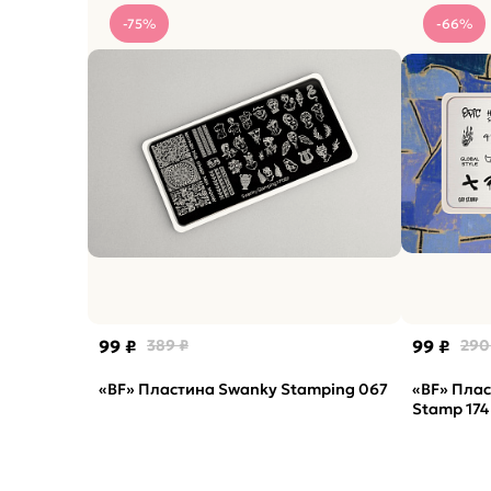
-75%
-66%
99 ₽
389 ₽
99 ₽
290
«BF» Пластина Swanky Stamping 067
«BF» Плас
Stamp 174