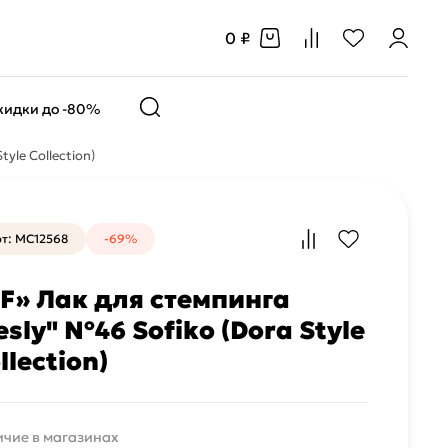
0 ₽
кидки до -80%
yle Collection)
т: MC12568
-69%
F» Лак для стемпинга
esly" №46 Sofiko (Dora Style
llection)
чие в магазинах