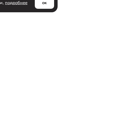
ии,
подробнее
ок
Клиентам
азине
Доставка и самовывоз
ти
Оплата и возврат товара
Оптовым покупателям
кты
Социальный контракт