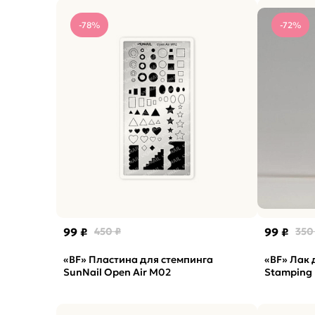
-78%
-72%
99 ₽
450 ₽
99 ₽
350
«BF» Пластина для стемпинга
«BF» Лак 
SunNail Open Air M02
Stamping 