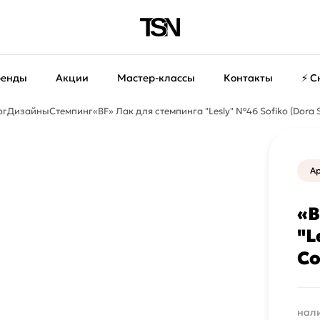
ренды
Акции
Мастер-классы
Контакты
⚡ С
ог
Дизайны
Стемпинг
«BF» Лак для стемпинга "Lesly" №46 Sofiko (Dora St
Ар
«B
"L
Co
нали