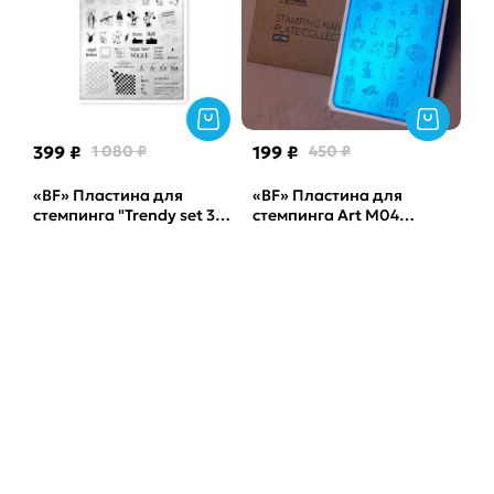
399 ₽
1 080 ₽
199 ₽
450 ₽
«BF» Пластина для
«BF» Пластина для
стемпинга "Trendy set 3"
стемпинга Art М04
by_provocative nails
Sunnail
Sunnail