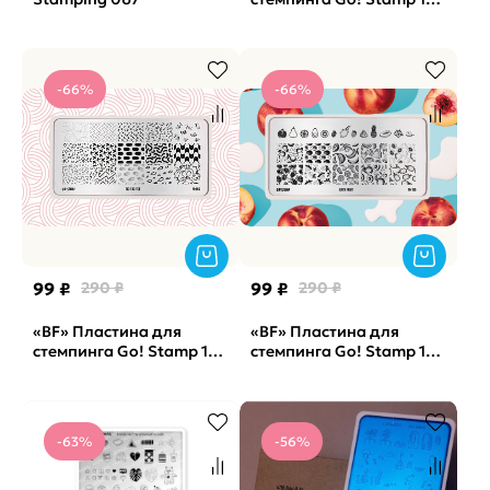
Happy Sad
-66%
-66%
99 ₽
290 ₽
99 ₽
290 ₽
«BF» Пластина для
«BF» Пластина для
стемпинга Go! Stamp 153
стемпинга Go! Stamp 185
Tic-Tac-Toe
Juicy Fruit
-63%
-56%