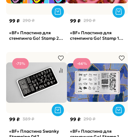
99 ₽
290 ₽
99 ₽
290 ₽
«BF» Пластина для
«BF» Пластина для
стемпинга Go! Stamp 275
стемпинга Go! Stamp 118
Pop Art
Yum (снята с
производства)
-75%
-66%
99 ₽
389 ₽
99 ₽
290 ₽
«BF» Пластина Swanky
«BF» Пластина для
Stamping 067
стемпинга Go! Stamp 174