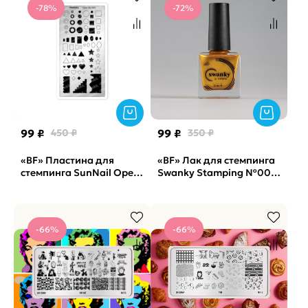
-78%
-72%
99 ₽
450 ₽
99 ₽
350 ₽
«BF» Пластина для
«BF» Лак для стемпинга
стемпинга SunNail Open
Swanky Stamping №003,
Air M02
золото, 18 мл.
-66%
-66%