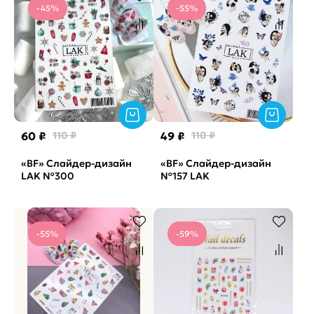
-45%
-55%
60 ₽
110 ₽
49 ₽
110 ₽
«BF» Слайдер-дизайн
«BF» Слайдер-дизайн
LAK №300
№157 LAK
-55%
-59%