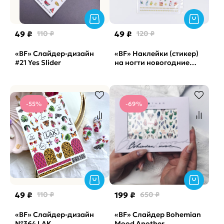
49 ₽
110 ₽
49 ₽
120 ₽
«BF» Слайдер-дизайн
«BF» Наклейки (стикер)
#21 Yes Slider
на ногти новогодние
подарки DD-443
-55%
-69%
49 ₽
110 ₽
199 ₽
650 ₽
«BF» Cлайдер-дизайн
«BF» Слайдер Bohemian
№364 LAK
Mood Another