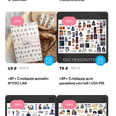
-51%
-56%
49 ₽
100 ₽
79 ₽
180 ₽
«BF» Слайдер-дизайн
«BF» Слайдер для
№092 LAK
дизайна ногтей | U54 PIK
-56%
-56%