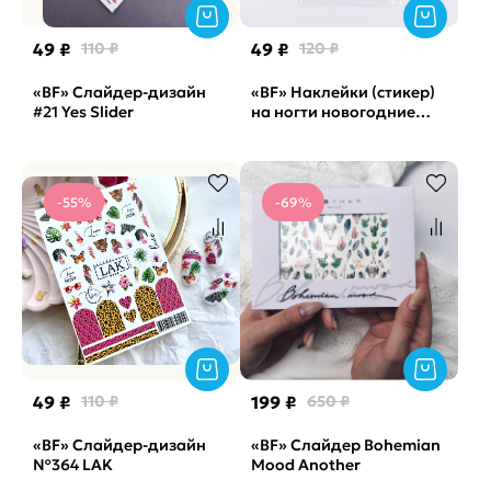
49 ₽
110 ₽
49 ₽
120 ₽
«BF» Слайдер-дизайн
«BF» Наклейки (стикер)
#21 Yes Slider
на ногти новогодние
подарки DD-443
-55%
-69%
49 ₽
110 ₽
199 ₽
650 ₽
«BF» Cлайдер-дизайн
«BF» Слайдер Bohemian
№364 LAK
Mood Another