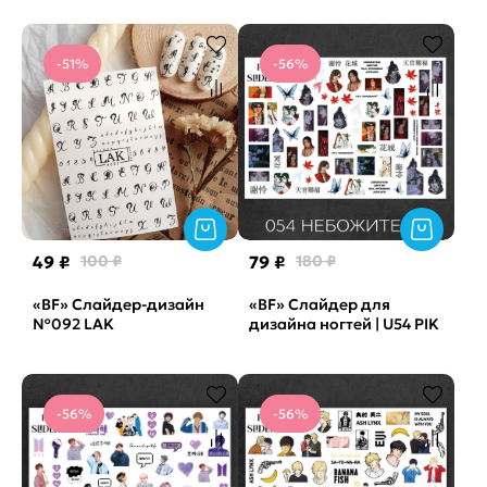
-51%
-56%
49 ₽
100 ₽
79 ₽
180 ₽
«BF» Слайдер-дизайн
«BF» Слайдер для
№092 LAK
дизайна ногтей | U54 PIK
-56%
-56%