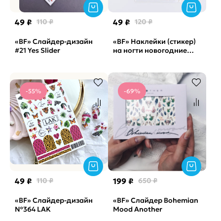
49 ₽
110 ₽
49 ₽
120 ₽
«BF» Слайдер-дизайн
«BF» Наклейки (стикер)
#21 Yes Slider
на ногти новогодние
подарки DD-443
-55%
-69%
49 ₽
110 ₽
199 ₽
650 ₽
«BF» Cлайдер-дизайн
«BF» Слайдер Bohemian
№364 LAK
Mood Another