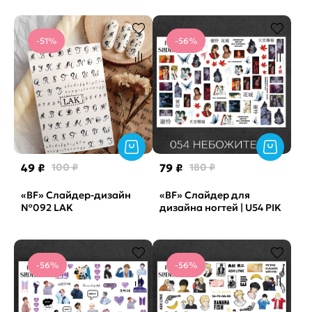
-51%
-56%
49 ₽
100 ₽
79 ₽
180 ₽
«BF» Слайдер-дизайн
«BF» Слайдер для
№092 LAK
дизайна ногтей | U54 PIK
-56%
-56%